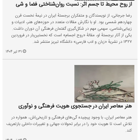
از روح محیط تا جسم اثر: نسبت روان‌شناختی فضا و شی
رضا جرجانی، از نویسندگان و متفکران برجستهٔ ایران در نیمهٔ نخست قرن
چهاردهم شمسی بود. او با نگارش مقالات متعدد در حوزه‌های هنر، ادبیات و
زیبایی‌شناسی، سهمی مهم در شکل‌گیری گفتمان فرهنگی آن دوران داشت.
یکی از آثار برجستهٔ او، مقالهٔ «روح اجسام» است که نخستین‌بار در فروردین
۱۳۲۷ در نشریهٔ «زبان و ادب فارسی» دانشگاه تبریز منتشر شد.
۳۱ تیر ۱۴۰۴
هنر معاصر ایران در جستجوی هویت فرهنگی و نوآوری
هنر معاصر ایران، با وجود پیچیده گی‌های فرهنگی و تاریخی‌اش، همواره در
تلاش است تا هویت خود را در برابر تحولات جهانی و تغییرات داخلی بازتعریف
کند.