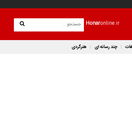
Honar
online.ir
غات
چند رسانه ای
هنرگردی