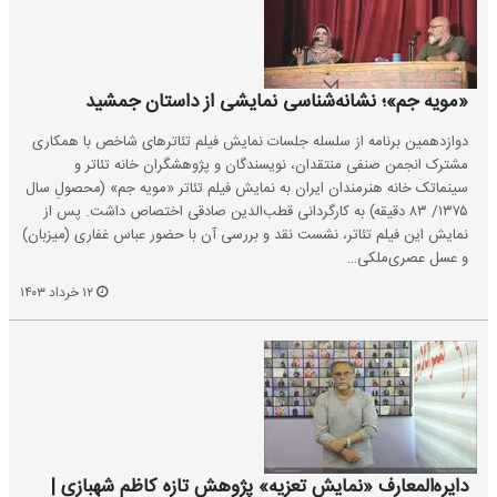
«مویه جم»؛ نشانه‌شناسی نمایشی از داستان جمشید
دوازدهمین برنامه از سلسله جلسات نمایش فیلم تئاترهای شاخص با همکاری
مشترک انجمن صنفی منتقدان، نویسندگان و پژوهشگران خانه تئاتر و
سینماتک خانه هنرمندان ایران به نمایش فیلم تئاتر «مویه جم» (محصولِ سال
۱۳۷۵/ ۸۳ دقیقه) به کارگردانی قطب‌الدین صادقی اختصاص داشت. پس از
نمایش این فیلم تئاتر، نشست نقد و بررسی آن با حضور عباس غفاری (میزبان)
و عسل عصری‌ملکی…
۱۲ خرداد ۱۴۰۳
دایره‌المعارف «نمایش تعزیه» پژوهش تازه کاظم شهبازی |