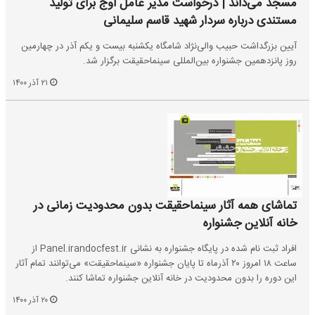
مسجد می‌داند | درخواست مدیر عامل اوج برای تولید
مستندی درباره سردار شهید قاسم سلیمانی
آیین بزرگداشت حبیب والی‌نژاد شامگاه یکشنبه بیست و یکم آذر در چهارمین
روز پانزدهمین جشنواره بین‌المللی سینماحقیقت برگزار شد.
۲۱ آذر ۱۴۰۰
تماشای همه آثار سینماحقیقت بدون محدودیت زمانی در
خانه آنلاین جشنواره
افراد ثبت نام شده در پایگاه جشنواره به نشانی Panel.irandocfest.ir از
ساعت ۱۸ امروز ۲۰ آذرماه تا پایان جشنواره «سینماحقیقت» می‌توانند تمام آثار
این دوره را بدون محدودیت در خانه آنلاین جشنواره تماشا کنند.
۲۰ آذر ۱۴۰۰