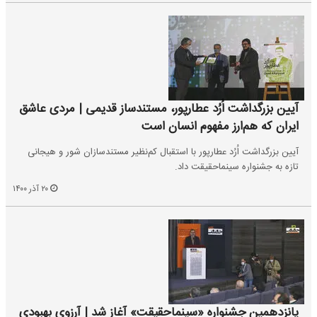
آیین بزرگداشت اُرُد عطارپور، مستندساز قدیمی | مردی عاشق
ایران که هم‌ارز مفهوم انسان است
آیین بزرگداشت اُرُد عطارپور با استقبال کم‌نظیر مستندسازان شور و هیجانی
تازه به جشنواره سینماحقیقت داد.
۲۰ آذر ۱۴۰۰
پانزدهمین جشنواره «سینماحقیقت» آغاز شد | آرزوی بهبودی