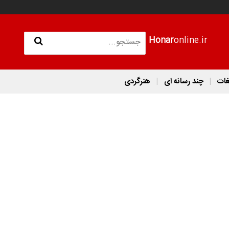
Honar
online.ir
غات
چند رسانه ای
هنرگردی