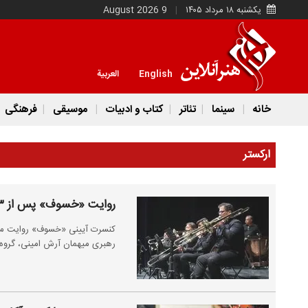
یکشنبه ۱۸ مرداد ۱۴۰۵
9 August 2026
English
العربية
خانه
سینما
تئاتر
کتاب و ادبیات
موسیقی
فرهنگی
ارکستر
روایت «خسوف» پس از ۲۳ سال در تالار وحدت
رهبری میهمان آرش امینی، گروه ک