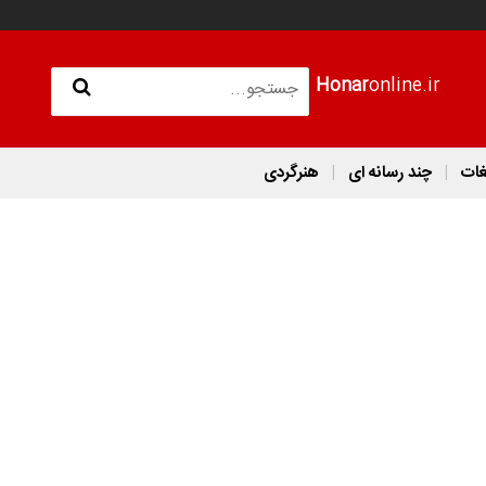
Honar
online.ir
غات
چند رسانه ای
هنرگردی