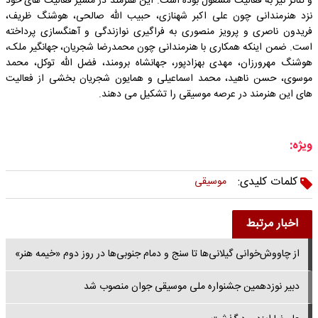
و تئاتر نیز به فعالیت مشغول بوده است. این هنرمند در مسیر فعالیت های خود
نزد هنرمندانی چون علی اکبر شهنازی، حبیب الله صالحی، هوشنگ ظریف،
فریدون ناصری و پرویز منصوری به فراگیری نوازندگی و آهنگسازی پرداخته
است. ضمن اینکه همکاری با هنرمندانی چون محمدرضا شجریان، جهانگیر ملک،
هوشنگ مهرورزان، مهدی بهزادپور، جهانشاه برومند، فضل الله توکل، محمد
موسوی، حسن ناهید، محمد اسماعیلی و همایون شجریان بخشی از فعالیت
های این هنرمند در عرصه موسیقی را تشکیل می دهند.
ویژه:
کلمات کلیدی:
موسیقی
اخبار مرتبط
از چاووش‌خوانی گیلانی‌ها تا سنج و دمام جنوبی‌ها در روز دوم «خیمه هنر»
دبیر نوزدهمین جشنواره ملی موسیقی جوان منصوب شد