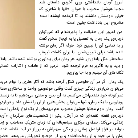
امروز آرمان یادداشتی روی آخرین داستان بلند
مجتبا هوشیار محبوب با عنوان «آنها با شاعری که
خیلی دوستش داشتند بد تا کردند» نوشته است.
مشروح این یادداشت چنین است:
من امروز این حقیقت را پذیرفته‌ام که نمی‌توان
درباره‌ی یک رمان به تفصیل یا به ایجاز سخن گفت
و به تمامی آن را تبیین کرد. طرفه اگر رمان نوشته
شده باشد برای تبیین‌شدن. یا برای کلمات تیره‌تر،
سخت‌تر. مثل یادآوری. شاید هر رمان برای یادآوری نوشته شده باشد. یادآو
و باید و به ناگزیر به فرم ترجمه شود. فرمی که از عادات و اشارات انسان
تکانه‌های آن ببینیم و به جا بیاوریم.
یک رمان اگر در آن خلوصی شکل گرفته باشد که آثار هنری را قوام می‌د
می‌توان درباره‌ی زندگی چیزی گفت وقتی موضوعی واحد و ساختاری معنادا
عمر کوتاه خود تقدیم‌اش می‌کنیم. به آن بدن و معنی می‌دهیم تا به زیستن
رویارویی با یک رمان، تنها می‌توان بخش‌هایی از آن را نشان داد و درباره‌
گفت. رمان دوم مجتبا هوشیار محبوب هم بریده‌ای از یک نوع زندگی است 
درباره‌ی نقطه‌. نقطه‌ای که در آرش، یکی از شخصیت‌های سرگردانِ «آن‌
زندگی می‌کند. نقطه‌ی مرکزی سیاهچاله‌ای که زمان متریکِ مخاطب و زما
بتواند بر فراز فواصل زمانی و زندگی مبهم‌اش به پرواز در آید. نقطه، 
زمان را می‌جود و از ریخت‌افتاده و پر از اعوجاج تحویلش می‌دهد.