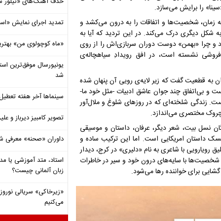
حذف آهنگ‌های «تیلور س
ینا» را برایش می‌سازد.
که زمان، شخصیت‌ها و اتفاقات را به درون می‌کشد و
تمدید اجرای نمایش «اس
ه شکل دیگری درک می‌کند. در این تردید که آیا به
ارد و چرا «بهمن» دوست دوران سربازی‌اش را از روی
«ماه کوچولوی من» بهتری
فروشی نشسته است، در افق رویدادِ سیاهچاله‌ی
شد
ن به قطعیت گفت که زیر لایه‌ی رویی آن پنهان شده
 و بی‌اتفاق چند جوان عاشق ادبیات -مثل خود ما-
سینماها آخر هفته تعطی
ست. زندگی شلخته‌ای که در روزهای شلوغ و ملال‌آور
 چروک مختصری می‌اندازد.
تصویر کامبیز دیرباز و عل
دگان نسل بیت، شعر دیگر، عرفان، داستان و موسیقی
ک داستان‌ امریکایی است. اما این ترکیب ساده و
داوران «صحنه» معرفی شدند
لیق رویارویی با شاعری به نام «دلیری» در کرج، دیدار
نی شخصیت‌ها با سایه‌های درون خود و سیر در خاطرات
استاد، متد آموزشی یا مد
زبان آلمانی چیست؟
گشایی برای خواننده رها می‌شود.
«زیرخاکی» سریالی نوروزی 
می‌کنیم