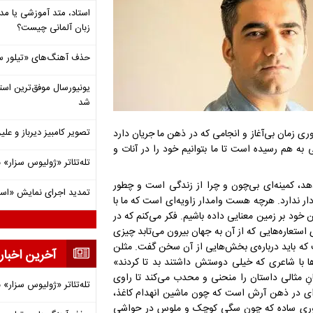
استاد، متد آموزشی یا مد
زبان آلمانی چیست؟
حذف آهنگ‌های «تیلور س
شد
تصویر کامبیز دیرباز و عل
ری زمان بی‌آغاز و انجامی که در ذهن ما جریان دارد
ی به هم رسیده است تا ما بتوانیم خود را در آنات و
تله‌تئاتر «ژولیوس سزار» 
هد، کمینه‌ای بی‌چون و چرا از زندگی است و چطور
تمدید اجرای نمایش «اس
ر ندارد. هرچه هست وامدار زاویه‌ای است که ما با
 خود بر زمین معنایی داده باشیم. فکر می‌کنم که در
ی استعاره‌هایی که از آن به جهان بیرون می‌تابد چیزی
که باید درباره‌ی بخش‌هایی از آن سخن گفت. مثلن
آخرین اخبار
ها با شاعری که خیلی دوستش داشتند بد تا کردند»
نِ مثالی داستان را منحنی و محدب می‌کند تا راوی
تله‌تئاتر «ژولیوس سزار» 
غده‌ای در ذهن آرش است که چون ماشین انهدام کاغذ،
 حضوری ساده که چون سگی کوچک و ملوس در حواشی