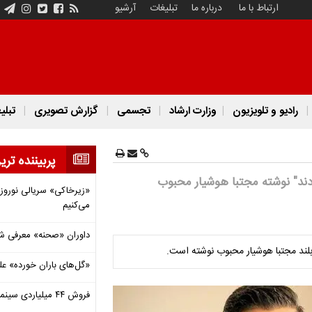
ارتباط با ما
درباره ما
تبلیغات
آرشیو
رادیو و تلویزیون
وزارت ارشاد
تجسمی
گزارش تصویری
تبلی
پربیننده تری
ند" نوشته‌ مجتبا هوشیار محبوب
«زیرخاکی» سریالی نوروزی 
می‌کنیم
داوران «صحنه» معرفی شدند
لند مجتبا هوشیار محبوب نوشته است.
«گل‌های باران خورده» عل
فروش ۴۴ میلیاردی سینما در دومین هفته‌ مرداد