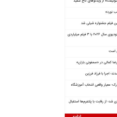
وئیفت» از ویدئوهای کاخ سفید
ب نورد»
ن فیلم جشنواره شیلی شد
یونیورسال موفق‌ترین استودیوی سال ۲۰۲۶ با ۳ فیلم میلیاردی
ل است
یرضا کمالی در «سمفونی باران»
؛ اجرا با فرزاد فرزین
رک؛ معیار واقعی انتخاب آموزشگاه
شد؛ از رقابت با پلتفرم‌ها استقبال
ادامه ...