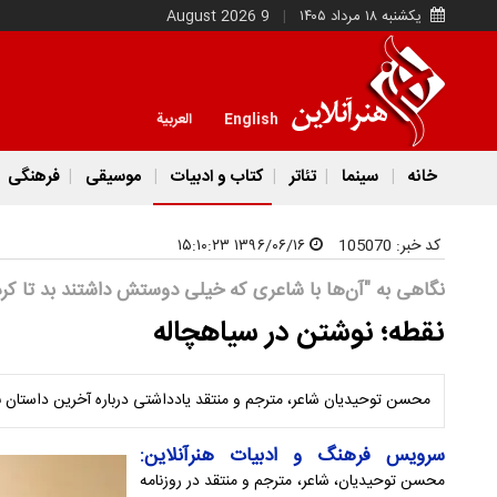
یکشنبه ۱۸ مرداد ۱۴۰۵
9 August 2026
English
العربية
خانه
سینما
تئاتر
کتاب و ادبیات
موسیقی
فرهنگی
کد خبر:
105070
۱۳۹۶/۰۶/۱۶ ۱۵:۱۰:۲۳
نگاهی به "آن‌ها با شاعری که خیلی دوستش داشتند بد تا کرد
نقطه؛ نوشتن در سیاهچاله
محسن توحیدیان شاعر، مترجم و منتقد یادداشتی درباره آخرین داستان ب
سرویس فرهنگ و ادبیات هنرآنلاین:
محسن توحیدیان، شاعر، مترجم و منتقد در روزنامه