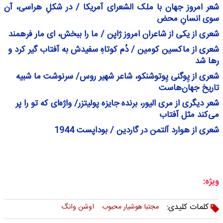
شعر امروز جهان با ملک الشعرای آمریکا / در شکلِ هراسی، آن
سوی انسانِ محض
شعری از یکی از شاعران امروز ژاپن / ما را ببخش، ای مار فرهمند
شعری از ماکسین کومین / دُم کوتاهِ سفیدش به آفتاب گیر کرد و
رها شد
شعری از یِوگنی یِوتوشنکو، شاعر شهیر روس/ سرنوشت ما شبیه
تاریخ جهان‌هاست
شعر دیگری از مری الیور، برنده جایزه پولیتزر/ واژه‌ای که تو را پر
می‌کند مثل آفتاب
شعری از هوارد آلتمن در گاردین / بوداپست 1944
ویژه:
کلمات کلیدی:
مجتبا هوشیار محبوب
اوشن وانگ