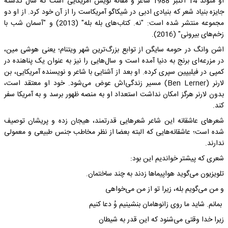
او متولد 14 اکتبر 1988 شاعر و مقاله نویس آمریکایی است که سال گذشته
جایزه بنیاد شعر که بنیادی ادبی در شیکاگو آمریکاست را از آن خود کرد. از او دو
مجموعه منتشر شده است: "نه. کتاب‌های بله بله" (2013) و "آسمان شب با
زخم‌های بیرونی" (2016).
اشن وانگ در حومه سایگن از توابع بزرگ‌ترین شهر ویتنام؛ یعنی هوشی مین،
در مزرعه‌ای برنج به دنیا آمده است و سال‌هایی را نیز به عنوان یک پناهنده در
کمپی در فیلیپین سپری کرده. او بعد از آشنایی با شاعر و نویسنده آمریکایی، بن
لارنر (Ben Lerner) مسیر زندگی‌اش عوض می‌شود. خود او معتقد است،
بدون لارنر هرگز امکان نداشت استعداد او به منصه ظهور برسد و به آمریکا سفر
کند.
شعرهای عاشقانه این شاعر شعرهایی قدرتمند، هیجان زده و پریشان توصیف
شده است؛ عاشقانه‌هایی که البته بعضا از نظر مخاطب جنس طبیعی و معمولی
ندارند.
شعری که پیشتر خواندیم این بود:
تلویزیون می‌گوید هواپیماها زدند به چند ساختمان.
و من می‌گویم بله، زیرا تو از من می‌خواهی
بمانم. شاید ما روی زانوهامان بنشینیم وُ دعا کنیم
زیرا خدا وقتی می‌شنود که این قدر به شیطان