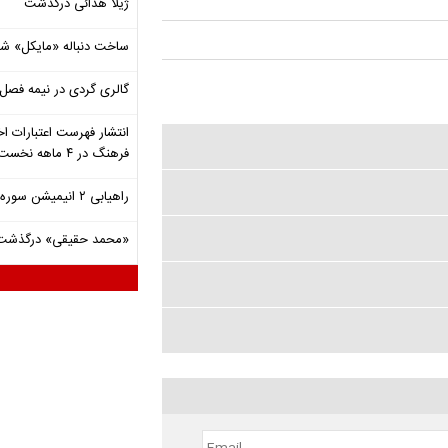
ژیلا هدائی درگذشت
ساخت دنباله «مایکل» ش
گالری گردی در نیمه فصل 
انتشار فهرست اعتبارات اخ
فرهنگ در ۴ ماهه نخست ۱۴۰۵
راهیابی ۲ انیمیشن سوره به سی‌امین جشنواره فیلم رود آیلند
«محمد حقیقی» درگذشت