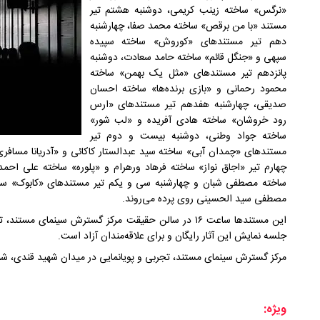
«نرگس» ساخته زینب کریمی، دوشنبه هشتم تیر
مستند «با من برقص» ساخته محمد صفا، چهارشنبه
دهم تیر مستندهای «کوروش» ساخته سپیده
سپهی و «جنگل قائم» ساخته حامد سعادت، دوشنبه
پانزدهم تیر مستندهای «مثل یک بهمن» ساخته
محمود رحمانی و «بازی برنده‌ها» ساخته احسان
صدیقی، چهارشنبه هفدهم تیر مستندهای «ارس
رود خروشان» ساخته هادی آفریده و «لب شور»
ساخته جواد وطنی، دوشنبه بیست و دوم تیر
مستندهای «چمدان آبی» ساخته سید عبدالستار کاکائی و «آدریانا مسافری 
چهارم تیر «اجاق نواز» ساخته فرهاد ورهرام و «پلوره» ساخته علی احمد
ساخته مصطفی شبان و چهارشنبه سی و یکم تیر مستندهای «کابوک» ساخ
مصطفی سید الحسینی روی پرده می‌روند.
جلسه نمایش این آثار رایگان و برای علاقه‌مندان آزاد است.
مرکز گسترش سینمای مستند، تجربی و پویانمایی در میدان شهید قندی، شماره ۱۵ قرار د
ویژه: