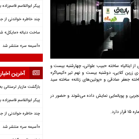
پیکر ابوالقاسم قاسم‌زاده
چند خاطره خواندنی از ج
ساخت دنباله «مایکل» ش
«آسیمه سر» منتشر شد
از ایتالیا» ساخته حبیب علوانی، چهارشنبه بیست و
ی زرین کلایی، دوشنبه بیست و نهم تیر «کیمیاگر»
آخرین اخبار
ته جعفر صادقی و «پوتین‌های زنانه» ساخته سید
بازگشت مازیار لرستانی به
این مستندها ساعت ۱۶ در سالن حقیقت مرکز گسترش سینمای مستند، تجربی و پویانمایی نمایش داده می‎‌شوند و حضور در
پیکر ابوالقاسم قاسم‌زاده
ارد.
چند خاطره خواندنی از ج
«آسیمه سر» منتشر شد