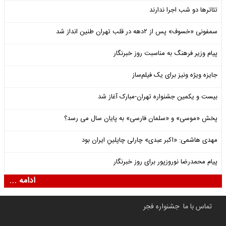
تئاترها دو شب اجرا ندارند
سمفونی «خسوف» پس از ۲دهه در قلب تهران طنین انداز شد
پیام وزیر فرهنگ به مناسبت روز خبرنگار
جایزه ویژه ونیز برای یک فیلم‌ساز
بیست و یکمین جشنواره تهران-مبارک آغاز شد
پخش «موسی» و «سلمان فارسی» به پایان سال می رسد؟
مهدی هاشمی: «اکبر عبدی» چارلی چاپلینِ ایران بود
پیام محمدرضا نوروزپور برای روز خبرنگار
ادامه ...
تماس با ما
جشنواره فجر