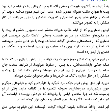
به گزارش هنرآنلاین، طبیعت وحشی آلاسکا و چالش‌های بقا در فیلم جدید برد
پیت با عنوان «قلب هیولا» تصویر شده است. این فیلم مهیج ساخته دیوید آیر
است و چالش‌های بقای شخصیتی که پیت نقشش را بازی می‌کند، در کنار
سگش را به تصویر می‌کشد.
اولین تصاویری که از فیلم «قلب هیولا» منتشر شد، تصویری خشن از پیت را
در مکان‌های مختلف در سراسر طبیعت وحشی آلاسکا نشان می‌دهد. این
تصاویر که از صحنه‌های مختلفی گرفته شده‌اند، پیت را در حالی نشان می‌دهند
که تفنگی در دست دارد، روی یک هواپیمای دریایی ایستاده و با سگش در
فضای باز اردو زده است.
در این فیلم، پیت نقش جیمز بلمونت یک کهنه سرباز ارتش را بازی می‌کند که با
سگ جنگی بازنشسته‌اش، باید پس از سقوط هواپیما، از شرایط سخت جان
سالم به در ببرد. تریلری از این فیلم در سینماکان نشان داده شد نیز پیت و
سگش را در حال مبارزه با گرگ‌ها، خرس‌ها و سایر جانوران نشان می‌داد.
دیوید آیر سال پیش فیلم «یک مرد کارگر» را کارگردانی کرد و فیلم‌های دیگری
چون «زنبوردار»، «درخشان»، «جوخه انتحار» را در کارنامه دارد. وقتی از او
پرسیده شد که چرا ساختن فیلمی را پذیرفته که خودش نویسنده فیلمنامه آن
نبود، آیر گفت تحت تأثیر پیوند بین انسان و حیوان قرار گرفته است.
آیر گفت: واقعاً صادقانه بگویم: گریه‌ام گرفت. فیلمنامه این فیلم به نوعی مثل