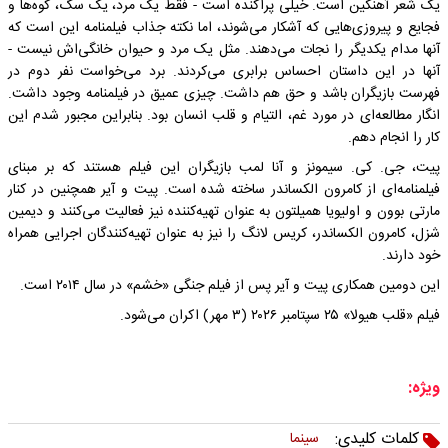
یک شعر آهنگین است. خیلی پراکنده است - فقط یک مرد، یک سگ، کوه‌ها و
فجایع و پیروزی‌هایی که آشکار می‌شوند، اما نکته جذاب فیلمنامه این است که
آنها مدام یکدیگر را نجات می‌دهند. مثل یک مرد و حیوان خانگی‌اش نیست -
آنها در این داستان احساس برابری می‌کردند. برد می‌خواست نفر دوم در
فهرست بازیگران باشد و حق هم داشت. چیزی عمیق در فیلمنامه وجود داشت.
انگار مطالعه‌ای در مورد غم، التیام و قلب انسان بود. بنابراین مجبور شدم این
کار را انجام دهم.
پیت، جی. کی. سیمونز و آنا لمب بازیگران این فیلم هستند که بر مبنای
فیلمنامه‌ای از کامرون الکساندر ساخته شده است. پیت و آیر همچنین در کنار
مارتی بوون و اولیویا همیلتون به عنوان تهیه‌کننده نیز فعالیت می‌کنند و دیمین
شزل، کامرون الکساندر، کریس لانگ را نیز به عنوان تهیه‌کنندگان اجرایی همراه
خود دارند.
این دومین همکاری پیت و آیر پس از فیلم جنگی «خشم» در سال ۲۰۱۴ است.
فیلم «قلب هیولا» ۲۵ سپتامبر ۲۰۲۶ (۳ مهر) اکران می‌شود.
ویژه:
کلمات کلیدی:
سینما