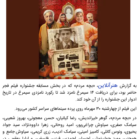
هنرآنلاین
به گزارش
، «بچه مردم» که در بخش مسابقه جشنواره فیلم فجر
حاضر بود، برای دریافت ۱۴ سیمرغ نامزد شد تا رکورد نامزدی سیمرغ در تاریخ
ادوار این جشنواره را از آن خود کند.
این فیلم از چهارشنبه ۳۰ مهرماه روی پرده سینماهای سراسر کشور می‌رود.
در «بچه مردم»، گوهر خیراندیش، رضا کیانیان، حسن معجونی، بهروز شعیبی،
سیامک صفری، سیاوش چراغی‌پور، امید روحانی، زهرا داوودنژاد، سید جواد
یحیوی، ونوس کانلی، کامبیز امینی، سیامک ادیب، زری کریمی، سیاوش جامع و
همچنین مهبد جهان‌نوش، احسان احمدی، فرزین فلسفین و ایلیا یعقوبی در