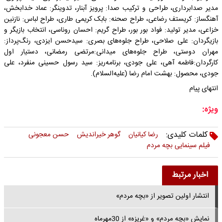
مدیر صدابرداری، طراحی و ترکیب صدا: پرویز آبنار، تدوینگر: عماد خدابخش،
آهنگساز: کریستف رضاعی، طراح صحنه: بابک کریمی طاری، طراح لباس: نازنین
خزاعی، مدیر تولید: فواد بور بور، طراح گریم: احسان روناسی،‌ انتخاب بازیگر و
بازیگردان: علی صلاحی، طراح جلوه‌های‌ بصری: سیدحسن ایزدی، رنگ‌پرداز:
مهران دوستی، طراح جلوه‌های میدانی:مرتضی رمضانی، دستیار اول
کارگردان:فاطمه آهی، علی جودی، برنامه‌ریز: سید رسول حسینی منفرد، علی
جودی، محصول: بهشت امام رضا (علیه‌السلام).
انتهای پیام
ویژه:
کلمات کلیدی:
رضا کیانیان
گوهر خیراندیش
حسن معجونی
فیلم سینمایی بچه مردم
اخبار مرتبط
انتشار اولین تصویر از «بچه مردم»
نمایش «بچه مردم» و «غریزه» از 30مهرماه