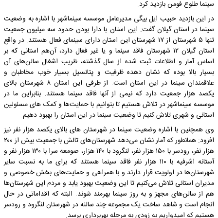
سینما طلوع فومن بازدید کرد.
در این بازدید حبیب ایل بیگی مدیرعامل موسسه سینماشهر با اشاره به وضعیت
سینما در استان گیلان گفت: این استان با دارا بودن حدود سه میلیون جمعیت
تنها ۵ شهرستان از ۱۷ شهرستان این استان دارای سینمای فعال هستند. در واقع
استان گیلان ۱۲ شهرستان فاقد سینما و یا غیر فعال دارد، آن‌هم استانی که بر
اساس آمار و اطلاعات ثبت شده از سال گذشته، ظریب اشغال سالن‌های آن
بسیار بالا بوده که نشان دهده ظرفیت و پتانسیل بسیار خوب مخاطبان و
علاقمندان سینما در این استان است. از طرفی این استان ۸ شهرستان بالای
یکصد هزار جمعیت دارد که نیمی از آنها فاقد سینما هستند. بنابراین ما در
موسسه سینماشهر در تلاش هستیم تا بتوانیم با حمایت‌ها و کمک های مسئولین
استانی و شهری تلاش کنیم تا وضعیت سینما در این استان را بهبود دهیم.
وی همچنین با اشاره وضعیت سینما در شهرستان های بالای یکصد هزار نفر نیز
افزود: همانطور که آمار نشان می‌دهد شهرستان‌های تالش با جمعیت بیش از ۲۰۰
هزار نفر، رودسر با ۱۵۰ هزار نفر، لنگرود با ۱۴۰ هزار، صومعه سرا با ۱۳۰ هزار نفر و
آستانه اشرفیه با ۱۱۰ هزار نفر فاقد سینما هستند که برای ما به نسبت سایر
شهرستان‌ها در اولویت قرار دارند و با همراهی و حمایت‌های بخش خصوصی و
مدیران استانی تلاش می‌کنیم تا این وضعیت بهبود یابد و مردم این شهرستان‌ها
هم از سالن‌های مجهز و به روز سینما بهرمند شوند. البته که اقداماتی در حال
انجام است و شاهد ساخت یک مجموعه چند سالنه در شهرستان لنگرود و رودسر
هستیم که امیدواریم به زودی به مرحله بهربرداری برسد.