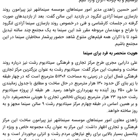
برسانیم و به چرخه اکران وارد کنیم.
امیر حسین زاهدی مدیر امور سینماهای موسسه سینماشهر نیز پیرامون روند
بازسازی سینما آزادی لنگرود در بازدید این سالن گفت: بعد از بازدید‌های صورت
گرفته در جلسات کارشناسی و فنی در خصوص روند بازسازی سینما آزادی لنگرود
با طراح و مهندسان مربوطه مقرر شد این سینما به یک مجتمع چند سالنه تبدیل
شود تا با اکران همه فیلم‌های متنوع شاهد حضور پرشمار مخاطبان سینما در این
مجتمع باشیم.
هویت منحصر به فرد برای سینما
علی دارابی مجری طرح مرکز تجاری و فرهنگی سیتادیوم رشت نیز درباره روند
ساخت و وضعیت این مرکز گفت: سیتادیوم رشت به عنوان بزرگترین مرکز تجاری
فرهنگی شمال ایران در زمینی به مساحت ۵۱۳۰۶ مترمربع است که در چهار طبقه
با زیر بنای کل حدود ۱۳۰ هزار مترمربع در حال ساخت و مطابق با جدول زمانبندی
ما طی ۲۵۰ روز آینده به بهربرداری خواهد رسید. هر طبقه از پروژه سیتادیوم
رشت حدود ۲۳ هزار مترمربع زیربنای ناخالص تجاری با هویتی منحصربفرد دارد
و بر همین اساس در طبقه چهارم مرکز سیتادیوم رشت ۹ سالن سینما مجهز و به
روز ساخته خواهد.
زاهدی معاون امور سینماهای موسسه سینماشهر نیز پیرامون ساخت این مرکز
فرهنگی و تجاری اظهار داشت: این مرکز به عنوان یک مجموعه خاص و ویژه از
پتانسیل بسیار بالایی برای رفع نیازهای مردم رشت و انزلی برخوردار است و به