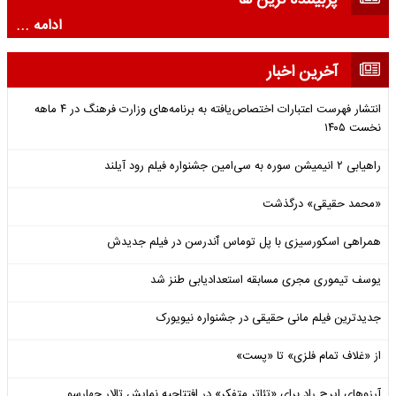
پربیننده ترین ها
ادامه ...
آخرین اخبار
انتشار فهرست اعتبارات اختصاص‌یافته به برنامه‌های وزارت فرهنگ در ۴ ماهه
نخست ۱۴۰۵
راهیابی ۲ انیمیشن سوره به سی‌امین جشنواره فیلم رود آیلند
«محمد حقیقی» درگذشت
همراهی اسکورسیزی با پل توماس ٱندرسن در فیلم جدیدش
یوسف تیموری مجری مسابقه استعدادیابی طنز شد
جدیدترین فیلم مانی حقیقی در جشنواره نیویورک
از «غلاف تمام فلزی» تا «پست»
آرزوهای ایرج راد برای «تئاتر متفکر» در افتتاحیه نمایش تالار چهارسو