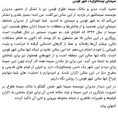
سینمای نوستالوژیک شهر فومن
حمید ثابت مدیر و مالک سینما طلوع فومن نیز با تشکر از حضور مدیران
موسسه سینماشهر در بازدید از این سالن نیز گفت: من ابتدا بسیار تقدیر و تشکر
می‌کنم که به شهر فومن و سینمای ما آمدید. شما خودتان از مدیران باسابقه
سینمای ایران هستید و از چالش‌ها و معظلات ما سینما داران مطلع هستید، این
سینما از سال ۱۳۴۶ که افتتاح شد، به صورت مستمر در حال فعالیت است
روزگاری در این سالن ۱۵ نفر مشغول به کار بودند که اکنون به خاطر مشکلات
مالی، بیشتر آن‌ها رفته‌اند و عملا از کارهای خدماتی گرفته تا حراست و بلیت
فروشی را خودم انجام می‌دهم. اما این سالن علاوه بر اینکه تنها سالن شهر فومن
است، بلکه تنها سالن این منطقه است و از شهرهای همجوار نیز برای تماشای
فیلم به اینجا می آیند. من برای باز ماندن سینما همه کار کردم چون این سینما
برای مردم این شهر یک حس نوستالوژیک دارد و خیلی از فیلم های قدیمی و
مطرح دنیا در این سالن اکران شدند و امیدوارم با حمایت های شما بتواینم
چراغ تنها سالن شهر فومن را روشن نگه داریم.
در این دیدار مدیران موسسه سینما شهر ضمن گفتگو با مالک سینما طلوع، بر
ضرورت بازنگری در این سینما و چند سالنه شدن آن برای تنوع بخشی به اکران
فیلم‌ها و تغییرات ظاهری از جمله محوطه بیرونی و لابی آن تاکید کردند.
انتهای پیام