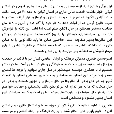
ایل بیگی با توجه به لزوم نوسازی و به روز رسانی سالن‌های قدیمی در استان
گیلان اظهار داشت: قدمت سالن سازی در استان گیلان به دهه ۳۰ می‌رسد. مانند
سینما آزادی لنگرود که امروز در مرحله بازسازی و نوسازی قرار گرفته است و یا
سینما طلوع فومن که از اواخر دهه ۴۰ کار خود را آغاز کرد و امروز با ۵۸ سال
فعالیت مستمر همچنان در حال اکران فیلم است اما نباید این نکته را فراموش
کرد که این سینماها باید خودشان را به روز کنند، سلیقه نسل جدید در پذیرش
این سالن‌ها بسیار متفاوت است، صاحبین سالن ها باید نگاه نویی را به سالن
های سینما داشته باشند. سالن هایی که با حفظ قدمتشان خاطرات زیادی را برای
مردم شهرشان ساخته‌اند ولی نیازمند به روز شدن هستند.
امیرحسین طاهری مدیرکل فرهنگ و ارشاد اسلامی گیلان نیز با تأکید بر حمایت
ویژه از رشد و توسعه زیر ساخت های فرهنگی و هنر در استان گفت: ما در تلاش
هستیم تا با همکاری موسسه سینماشهر در سال جاری بتوانیم با توجه علاقمندی
بسیار زیاد مردم این استان به سینما، زیرساخت‌های سینمایی استان را تقویت
کنیم. به هر حال برخی از سالن‌ها در حال بازسازی و تجهیز هستند و برخی در
حال ساخت که ما به هر اندازه که در توانمان باشد پشتیبانی و حمایت خواهیم
کرد، به هر حال سینما جزو اولویت‌های مردم استان است و کمبود سینما در این
استان بسیار مشهود و مشخص است.
طاهری با اشاره به ظرفیت غنی گیلان در حوزه سینما و استقبال بالای مردم استان
افزود : طبق رایزنی‌های انجام شده با وزارت فرهنگ و ارشاد اسلامی و موسسه