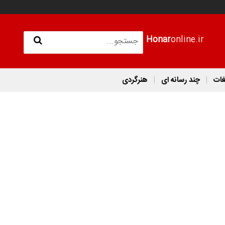
Honar
online.ir
غات
چند رسانه ای
هنرگردی