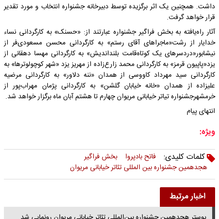
داشت. همچنین یک اثر برگزیده توسط دبیرخانه جشنواره انتخاب و مورد تقدیر
قرار خواهد گرفت.
آثار راه‌یافته به بخش فراگیر جشنواره عبارتند از: «حسنک» به کارگردانی نساء
خدایار از رشت«ماجراهای آقای رستم» به کارگردانی محسن مسعودی‌فر از
نیشابور«دردسرهای یک کوتاه‌قامت بلنداندیش» به کارگردانی مهسا دهقانی از
یزد«پاپیون قرمز» به کارگردانی محمد زارع‌زاده از مهریز یزد «شهر کوچولوترها» به
کارگردانی سید مهرداد کاووسی از همدان «ننه دلاور» به کارگردانی مرضیه
علیزاده از همدان «خانه خیابان گلشن» به کارگردانی پژمان مهراب‌پور از
خرمشهرجشنواره تیاتر خیابانی مریوان چهارم تا هشتم آبان ماه برگزار خواهد شد.
انتهای پیام
ویژه:
کلمات کلیدی:
فاتح بادپروا
بخش فراگیر
هجدهمین جشنواره بین المللی تئاتر خیابانی مریوان
اخبار مرتبط
پوستر هجدهمین جشنواره بین‌المللی تئاتر خیابانی مریوان رونمایی شد