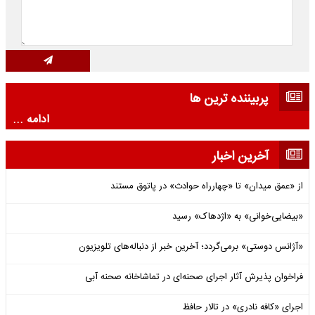
پربیننده ترین ها
ادامه ...
آخرین اخبار
از «عمق میدان» تا «چهارراه حوادث» در پاتوق مستند
«بیضایی‌خوانی» به «اژدهاک» رسید
«آژانس دوستی» برمی‌گردد؛ آخرین خبر از دنباله‌های تلویزیون
فراخوان پذیرش آثار اجرای صحنه‌ای در تماشاخانه صحنه آبی
اجرای «کافه نادری» در تالار حافظ