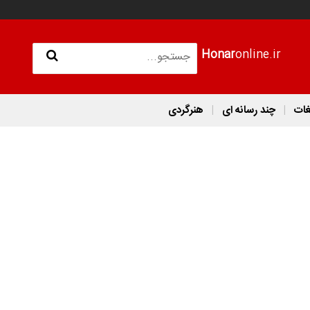
Honar
online.ir
غات
چند رسانه ای
هنرگردی