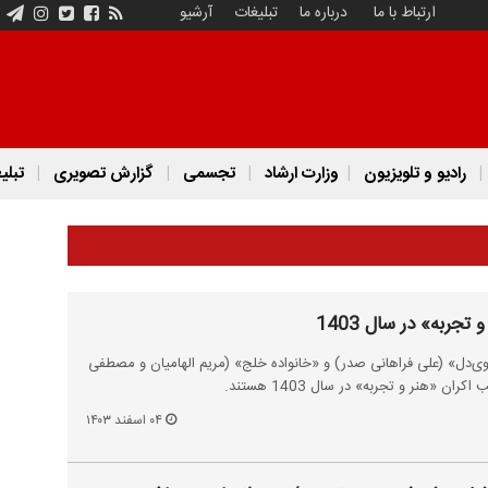
ارتباط با ما
درباره ما
تبلیغات
آرشیو
رادیو و تلویزیون
وزارت ارشاد
تجسمی
گزارش تصویری
تبلی
جربه» در سال 1403
ی‌دل» (علی فراهانی صدر) و «خانواده خلج» (مریم الهامیان و مصطفی
۰۴ اسفند ۱۴۰۳