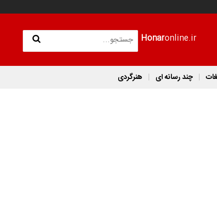
Honar
online.ir
غات
چند رسانه ای
هنرگردی