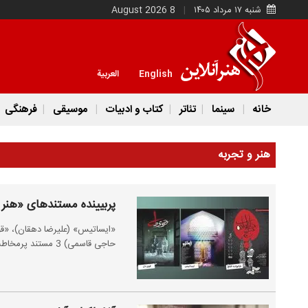
شنبه ۱۷ مرداد ۱۴۰۵
8 August 2026
English
العربية
خانه
سینما
تئاتر
کتاب و ادبیات
موسیقی
فرهنگی
هنر و تجربه
پربیینده مستندهای «هنر و ت
«ایساتیس» (علیرضا دهقان)، «قو
حاجی قاسمی) 3 مستند پرمخاطب اکران «هنر و تجربه» در سال 1403 هستند.