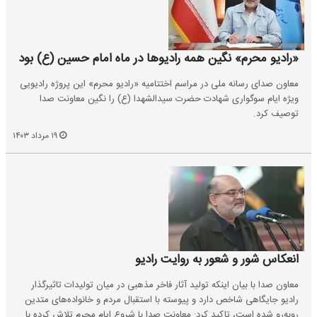
«رادیو محرم» نگین همه رادیوها در ماه امام حسین (ع) بود
معاون صدای رسانه ملی در مراسم اختتامیه «رادیو محرم» این پروژه رادیویی
ویژه ایام سوگواری شهادت حضرت سیدالشهدا (ع) را نگین معاونت صدا
توصیف کرد.
۱۹ مرداد ۱۴۰۳
انعکاس شور و شعور به روایت رادیو
معاون صدا با بیان اینکه تولید آثار فاخر مذهبی در میان تولیدات تاثیرگذار
رادیو جایگاهی شاخص دارد و پیوسته با استقبال مردم و خانواده‌های متدین
روبه‌رو شده است، تاکید کرد: معاونت صدا با شروع ایام محرم تلاش کرده با