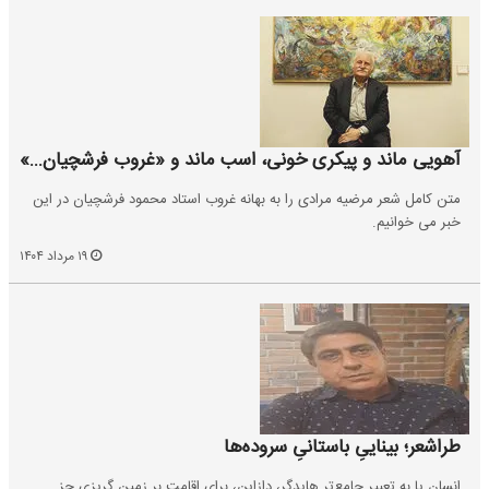
آهویی ماند و پیکری خونی، اسب ماند و «غروب فرشچیان...»
متن کامل شعر مرضیه مرادی را به بهانه غروب استاد محمود فرشچیان در این
خبر می خوانیم.
۱۹ مرداد ۱۴۰۴
طراشعر؛ بیناییِ باستانیِ سروده‌ها
انسان یا به تعبیر جامع‌ترِ هایدگر، دازاین، برای اقامت بر زمین گریزی جز