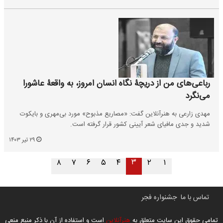
رباعی‌های من از دریچۀ نگاه انسان امروز، به واقعۀ عاشورا
می‌نگرد
مهدی زارعی به هنرآنلاین گفت: «مصاریع مذبوح» مورد بی‌مهری و بایکوت
شدید و جدی مافیای شعر آیینی کشور قرار گرفته است.
۲۹ تیر ۱۴۰۳
۳
۸
۷
۶
۵
۴
۲
۱
تماس با ما
جشنواره فجر
تمامی حقوق این سایت متعلق به
هنرآنلاین
است و استفاده از آن با ذکر منبع منعی