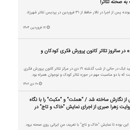
به صحنه تئاتر!
نمایش «وقتی الاغ‌ها عاشق می‌شوند» پس از اجرا در تالار حافظ از ۳۱ فروردین‌ در پردیس تئاتر شهرزاد
۱۷ فروردین ۱۴۰۴
 در سالروز تئاتر کانون پرورش فکری کودکان و
نمایش «دلغَک» به کارگردانی سعید ابک در حالی از شب گذشته ۱۹ دی در مرکز تئاتر کانون پرورش فکری
 که با دو مناسبت مهم در حوزه تئاتر کودک و نوجوان همراه بود.
۲۰ دی ۱۴۰۲
از نگارش ساخته شد / "هملت" و "مکبث" را با نگاه
روایت زهرا صبری از اجرای نمایش "خاک و تاج" در
ن بوده تا نمایش "خاک و تاج" با تعریف منِ ایرانی روی صحنه برود.