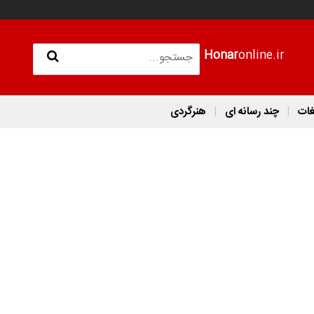
Honar
online.ir
غات
چند رسانه ای
هنرگردی