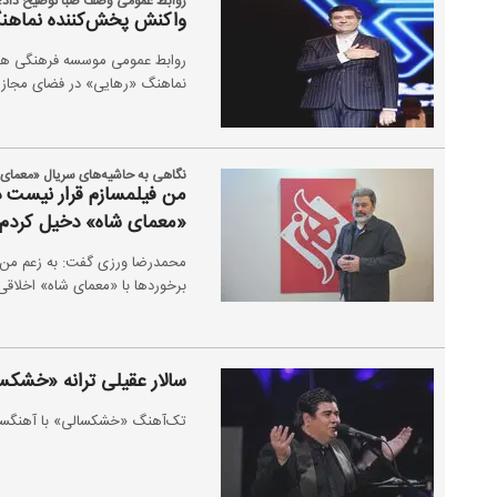
روابط عمومی وصف صبا توضیح داد؛
واکنش پخش‌کننده نماهنگ
روابط عمومی موسسه فرهنگی هنری
نماهنگ «رهایی» در فضای مجازی، 
نگاهی به حاشیه‌های سریال «معمای 
من فیلمسازم قرار نیست در 
«معمای شاه» دخیل کردم خ
محمدرضا ورزی گفت: به زعم من ب
برخوردها با «معمای شاه» اخلاقی 
سالار عقیلی ترانه «خشکسا
تک‌آهنگ «خشکسالی» با آهنگسازی