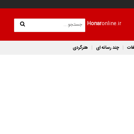
Honar
online.ir
غات
چند رسانه ای
هنرگردی