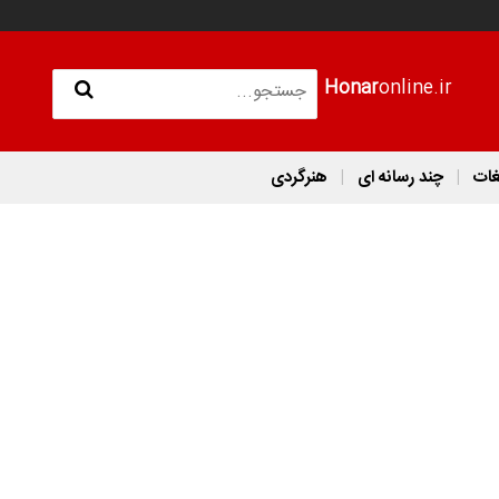
Honar
online.ir
غات
چند رسانه ای
هنرگردی