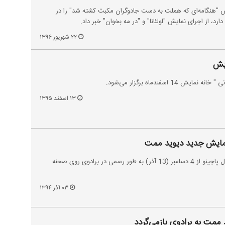
 "هنگامه‌ای که هملت به دست جادوگران مکبث کشته شد" را در
رد، از اجرای نمایش "اولئانا" و "در مه بخوان" خبر داد.
۲۲ شهریور ۱۳۹۶
ایش
 اسفندماه برگزار می‌شود.
۱۳ اسفند ۱۳۹۵
مایش جدید دیوید ممت
نمایش ˝عروسک چینی˝ با بازی آل پاچینو از 4 دسامبر (13 آذر) به طور رسمی در برادوی روی صحنه
۰۳ آذر ۱۳۹۴
 ممت به برادوی بازمی‌گردد