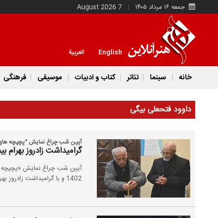
جمعه ۱۶ مرداد ۱۴۰۵
7 August 2026
English
العربية
خانه
سینما
تئاتر
کتاب و ادبیات
موسیقی
فرهنگی
داوود فتحعلی بیگی
آیین شب چراغ نمایش "پچپچه های پ
گرامیداشت زادروز بهرام ب
آیین شب چراغ نمایش «پچپچه ه
1402 و با گرامیداشت زادروز بهرام بیضایی برگزار شد.