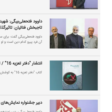
داوود فتحعلی‌بیگی: شهید 
تاجبخش فنائیان: تاثیرگذا
داوود فتحعلی‌بیگی گفت: برای س
آن فرد پیرو کدام دین است و او 
انتشار "دفتر تعزیه 16" / از قتلگاه رفتن نصرانی تا مجلس طفلان مسلم
کتاب "دفتر تعزیه 16" به کوشش داوود فتحعلی‌بیگی و مهدی دریایی نشر یافت.
دبیر جشنواره نمایش‌های
داوود فتحعلی‌بیگی، دبیر نوزده