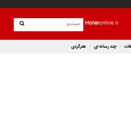
Honar
online.ir
غات
چند رسانه ای
هنرگردی