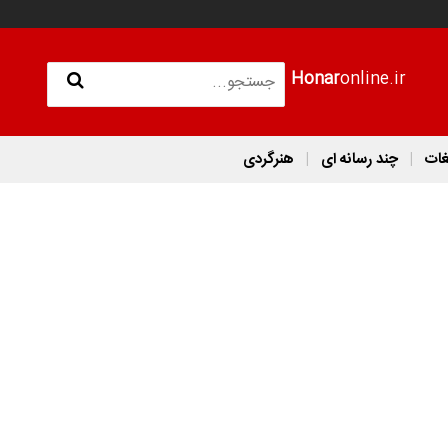
Honar
online.ir
غات
چند رسانه ای
هنرگردی