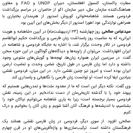
سفارت پاکستان، کنسول افغانستان، دبیران UNDP و FAO و معاون
هماهنگ‌کننده سازمان ملل، دبیر سازمان اکو از حاضران در مراسم بزرگداشت
فردوسی هستند. شاهنامه‌خوانی کوروش اسدپور از هنرمندان بختیاری با
همراهی نوازندگی عود اهورا اسدپور از دیگر بخش‌های این آیین بود.
سیدعباس صالحی
روز چهارشنبه (۲۳ اردیبهشت‌ماه) در آیین «شاهنامه و هویت
ایرانی» که به مناسبت روز پاسداشت زبان فارسی و بزرگداشت حکیم ابوالقاسم
فردوسی در تالار وحدت برگزار شد، با اشاره به جایگاه فردوسی و شاهنامه در
ایران اظهارداشت: می‌توان از زاویه‌ها و دیدگاه‌های گوناگون در این حوزه سخن
گفت. در سرزمین ایران همواره زبان‌ها، لهجه‌ها و گویش‌های متنوعی وجود
داشته و دارد اما زبان فارسی در طول تاریخ، ضامن وحدت و تمامیت ارضی
ایران بوده است و امروز نیز چنین نقشی دارد. در این میان، فردوسی نقشی
بنیادین ایفا کرده است؛ او توانست زبان فارسی را نگاهبانی و پاسداری کند.
وی گفت: نکته دیگر این است که ما از معدود ملت‌ها و تمدن‌هایی هستیم که
پیوند خود را با گذشته تاریخی‌مان از دست نداده‌ایم. در این زمینه، نقش
فردوسی بسیار برجسته است؛ زیرا به یاری شاهنامه می‌توانیم نیاکان خود را
بشناسیم، با اندیشه‌ها و فرهنگ آنان آشنا شویم و زبان آنان را بخوانیم و درک
کنیم.
صالحی افزود: از سوی دیگر، فردوسی در زبان فارسی نقشی همانند یک
فرهنگستان داشته است. ترکیب‌سازی‌ها و واژه‌آفرینی‌های او در قرن چهارم