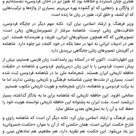
هجری چنان گسترده و خلاقانه بود که هنوز نیز در «خان فردوسی» نشسته‌ایم و
از واژگان و راه‌هایی که او گشوده بهره می‌بریم. بسیاری از واژه‌ها و ترکیب‌هایی
که او کشف و خلق کرد، هنوز در زبان ما زنده است.
وزیر فرهنگ و ارشاد اسلامی بیان کرد: نکته مهم دیگر در جایگاه فردوسی،
خلاقیت‌های زبانی اوست. شاهنامه سرشار از تصویرسازی‌های زبانی است؛
تصویرهایی که گاه همچون مینیاتورهای ایرانی، ظریف و هنرمندانه‌ هستند. این
هنر در ادبیات ایرانی نه‌ تنها در معنا بلکه در خود کلمات نیز جلوه دارد. شاهنامه
در آفرینش تصویرهای زبانی جایگاهی بی‌بدیل دارد.
وی اظهارداشت: اکنون که در آستانه روز پاسداشت زبان فارسی هستیم، بیش از
پیش نسبت فردوسی را با این زبان درمی‌یابیم. فردوسی و شاهنامه در حقیقت
حافظه تاریخی ایران‌ هستند. شجره‌نامه ملی ما در شاهنامه فردوسی ثبت شده
است. بسیاری از ملت‌ها چنین شناسنامه فرهنگی و تاریخی روشنی ندارند اما ما
به برکت فردوسی و شاهنامه، دارای شجره‌نامه و هویت تاریخی مکتوب هستیم.
صالحی افزود: این حافظه تاریخی که شاهنامه برای ما به یادگار گذاشته، بسیار
ارزشمند است. ملت ایران به پشتوانه این حافظه تاریخی توانسته هویت خود را
حفظ کند و آن را به نسل‌های بعدی منتقل سازد.
وزیر فرهنگ و ارشاد اسلامی بیان کرد: نکته دیگر آن است که شاهنامه راوی و
شارح حکمت ایرانی است؛ همان حکمتی که از آن با عنوان «حکمت خسروانی»
نیز یاد می‌شود. این حکمت هم نظریه دارد، هم مفاهیم، هم نمادهای عینی و