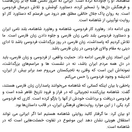
شاهنامه، او را جاودانه کرده است. ایرانی که امروز نامش همه‌ جا بر زبان‌هاست
و فرهنگش دل‌ها را تسخیر کرده، دستاورد کوشش و تلاش دیرسال فردوسی
است. به روان پاک جلال خالقی مطلق هم درود می فرستم که دستاورد کار او
روایت نوآیینی از شاهنامه است.
وی ادامه داد: رهاورد کار فردوسی، شاهنامه و رهاورد شاهنامه، بلند نامی ایران
و دستاورد فردوسی بلند نامی زبان فارسی و جلوه دادن زبان فارسی است. ما
تلاش کردیم که پاسداشت، زبان فارسی در روز بزرگداشت فردوسی باشد تا ادای
دینی به مقام والای فردوسی در زبان فارسی باشد.
این استاد زبان فارسی ادامه داد: حمایت واقعی از فردوسی و زبان فارسی، باید
در دل همه مردم ایران باشد، نه در نشست ها و مراسم‌های بزرگداشت،
نمونه‌اش این است که وقتی به تاجیکستان می‌روم صد برابر بیش از ایران،
اندیشه و وجود فردوسی را حس می‌کنم.
یاحقی با بیان اینکه کسانی که شاهنامه می‌خوانند پاسداران زبان فارسی هستند،
گفت: شاهنامه بیان‌کننده تجربیاتی که در فراز و فرود تاریخ ظاهر شده است و
فردوسی دریافت و برداشت خودش از آنها را بازگو کرده است. کاری که فردوسی
کرد یکی ا ز این موارد روایت‌های فرهنگی ایران، در قالب داستان‌ها بود.
او بیان کرد: ما گرفتار کالبد روایتی شاهنامه هستیم اما اگر ایرانی می تواند
استقلال هویتی نشان دهد این موضوع در تفاوت خصلت‌هایی است که در
شاهنامه است.