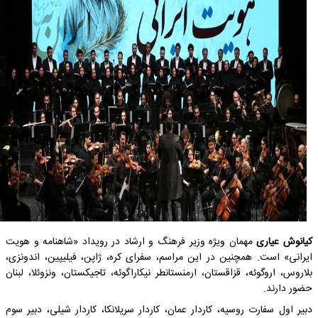
کیانوش عیاری
مهمان ویژه وزیر فرهنگ و ارشاد در رویداد «شاهنامه و هویت
ایرانی» است. همچنین در این مراسم، سفرای کره، ژاپن، فیلیپین، اندونزی،
بلاروس، اروگوئه، قزاقستان، ارمنستانطر نیکاراگوئه، تاجیکستان، ونزوئلا، لبنان
حضور دارند.
دبیر اول سفارت روسیه، کاردار عمان، کاردار سریلانکا، کاردار شیلی، دبیر سوم