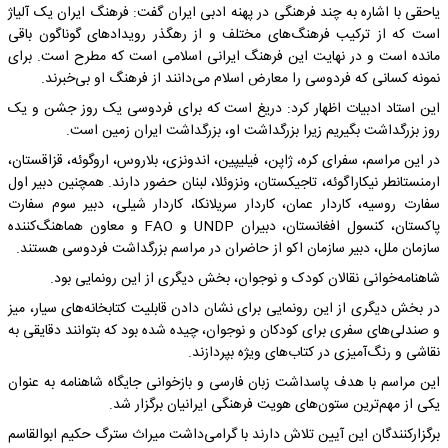
یاحقی با اشاره به چند فرهنگی در پهنه ادبی ایران گفت: فرهنگ ایران یک آلیاژ
است که از ترکیب فرهنگ‌های مختلف و از رهگذر رویدادهای گوناگون باقی
مانده است و در نهایت این فرهنگ ایرانی اسلامی است که مطرح است. برای
نمونه کسانی که فردوسی را معارض اسلام می‌دانند از فرهنگ او بی‌خبرند.
این استاد ادبیات اظهار کرد: دریغ است که برای فردوسی یک روز جشن و یک
روز بزرگداشت بگیریم زیرا بزرگداشت او، بزرگداشت ایران زمین است.
در این مراسم، سفرای کره، ژاپن، فیلیپین، اندونزی، بلاروس، اروگوئه، قزاقستان،
ارمنستانطر نیکاراگوئه، تاجیکستان، ونزوئلا، لبنان حضور دارند. همچنین دبیر اول
سفارت روسیه، کاردار عمان، کاردار سریلانکا، کاردار شیلی، دبیر سوم سفارت
پاکستان، کنسول افغانستان، دبیران UNDP و FAO و معاون هماهنگ‌کننده
سازمان ملل، دبیر سازمان اکو از حاضران در مراسم بزرگداشت فردوسی هستند.
شاهنامه‌خوانی نقالان کودک و نوجوان، بخش دیگری از این رونمایی بود.
در بخش دیگری از این رونمایی برای نشان دادن قابلیت کتابخانه‌های سیار، میز
و صندلی‌های سفری برای کودکان و نوجوان، چیده شده بود که بتوانند دقایقی به
نقاشی و رنگ‌آمیزی در کتاب‌های ویژه بپردازند.
این مراسم با هدف پاسداشت زبان فارسی و بازخوانی جایگاه شاهنامه به‌ عنوان
یکی از مهم‌ترین ستون‌های هویت فرهنگی ایرانیان برگزار شد.
برگزارکنندگان این آیین تلاش دارند با گرامی‌داشت میراث سترگ حکیم ابوالقاسم