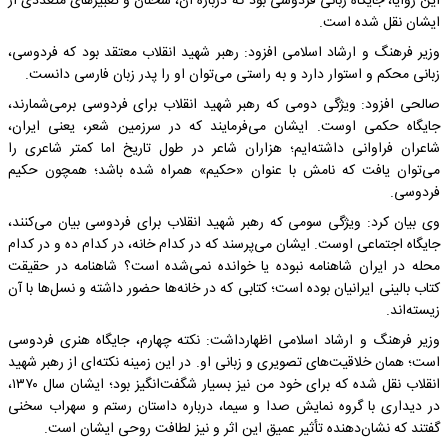
این زوایا، جایگاه زبانی فردوسی بود که درباره آن، سخنان و تعبیرهای متعددی از
ایشان نقل شده است.
وزیر فرهنگ و ارشاد اسلامی افزود: رهبر شهید انقلاب معتقد بود که فردوسی،
زبانی محکم و استوار دارد و به‌ راستی می‌توان او را پدر زبان فارسی دانست.
صالحی افزود: ویژگی دومی که رهبر شهید انقلاب برای فردوسی برمی‌شمارند،
جایگاه حکمی اوست. ایشان می‌فرمایند که در سرزمین شعر، یعنی ایران،
شاعران فراوانی داشته‌ایم؛ هزاران شاعر در طول تاریخ اما کمتر شاعری را
می‌توان یافت که نامش با عنوان «حکیم» همراه شده باشد؛ همچون حکیم
فردوسی.
وی بیان کرد: ویژگی سومی که رهبر شهید انقلاب برای فردوسی بیان می‌کنند،
جایگاه اجتماعی اوست. ایشان می‌پرسند که در کدام خانه، در کدام ده و در کدام
محله در ایران شاهنامه نبوده یا خوانده نمی‌شده است؟ شاهنامه در حقیقت
کتاب بالینی ایرانیان بوده است؛ کتابی که در خانه‌ها حضور داشته و نسل‌ها با آن
زیسته‌اند.
وزیر فرهنگ و ارشاد اسلامی اظهارداشت: نکته چهارم، جایگاه هنری فردوسی
است؛ همان خلاقیت‌های تصویری و زبانی او. در این زمینه نکته‌ای از رهبر شهید
انقلاب نقل شده که برای خود من نیز بسیار شگفت‌انگیز بود؛ ایشان سال ۱۳۷۰،
در دیداری با گروه نمایش صدا و سیما، درباره داستان رستم و سهراب سخنی
گفتند که نشان‌دهنده تأثیر عمیق این اثر و نیز لطافت روحی ایشان است.