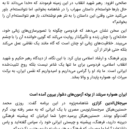
صالحی افزود: رهبر شهید انقلاب در این زمینه فرمودند که «خدا می‌داند تا به
حال بارها خواسته‌ام داستان سهراب را در شاهنامه بخوانم، اما نتوانسته‌ام. باور
می‌کنید حتی وقتی این داستان را به نثر هم نوشته‌اند، باز هم نتوانسته‌ام آن را
بخوانم؟»
این سخن نشان می‌دهد که فردوسی چگونه با تصویرسازی‌های زبانی خود،
حادثه‌ای را چنان زنده و تأثیرگذار روایت می‌کند که گویی خواننده آن را با چشم
می‌بیند. خلاقیت‌های زبانی او چنان است که گاه مانند یک نقاشی عمل می‌کند
بلکه حتی فراتر از آن.
وزیر فرهنگ و ارشاد اسلامی بیان کرد: با این نگاه، از دیدگاه رهبر حکیم و شهید
انقلاب اسلامی، فردوسی برای ما تنها یک شاعر نیست بلکه روح تثبیت‌شده
ایرانی است. ما یاد او را گرامی می‌داریم و امیدواریم که نفَس ایران، به برکت
میراث او، همواره پایدار و والا بماند.
ایران همواره سربلند از بوته آزمون‌های دشوار بیرون آمده است
میرجلال‌الدین کزازی
شاهنامه‌پژوه در این برنامه گفت: روزی محمد
حسنین‌هیکل سرجستارنویس مصری با یک ایرانی که به مصر رفته بود، گرم
گفت‌وگو بودند. حسنین‌هیکل پرسید:«چرا شما ایرانیان که پیشینه فرهنگی
دیرینه دارید، فرهنگ، پیشینه و چیستی ایرانی خود را، سپاس گفته‌اید و پاس
داشته‌اید؟ اما ما مصریان که فرهنگ و هنر پیشینه داریم، چنین نکردیم؟»