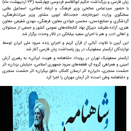
زبان فارسی و بزرگداشت حکیم ابوالقاسم فردوسی چهارشنبه (۲۳ اردیبهشت ماه)
با حضور سیدعباس صالحی وزیر فرهنگ و ارشاد اسلامی، اسماعیل بقایی
سخنگوی وزارت امورخارجه، حجت‌الله ایوبی مشاور وزیر میراث‌فرهنگی،
گردشگری و صنایع‌دستی، محسن جوادی معاون فرهنگی، مهدی شفیعی معاون
هنری، آزاده نظربلند دبیرکل نهاد کتابخانه‌های عمومی کشور و جمعی از مسئولان
و اهالی ادب و هنر با اجرای سعید بیابانکی در تالار وحدت برگزار شد.
این آیین با تلاوت آیاتی از قرآن کریم و اجرای زنده سرود ملی ایران توسط
نوازندگان ارکستر سمفونیک در روز پاسداشت زبان فارسی آغاز شد.
ارکستر سمفونیک تهران در رویداد «شاهنامه و هویت ایرانی» به رهبری آرش
امینی و همراهی گروه کر، قطعه‌های سرود جمهوری اسلامی، «نیایش یزدان» اثر
حشمت سنجری، «ایران» اثر ارسلان کامکار، «افق بیکران» اثر حشمت سنجری
و «شاهنامه وطن است» اثر آرمان مهربان را اجرا کرد.