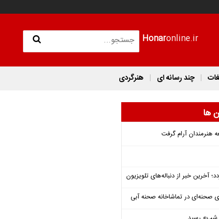
Honar
online.ir
غات
چند رسانه ای
هنرگردی
ن ها
ه هنرمندان آرام گرفت
؛ آخرین خبر از دنباله‌های تلویزیون
ی صحنه‌ای در تماشاخانه صحنه آبی
یی شب» رسید