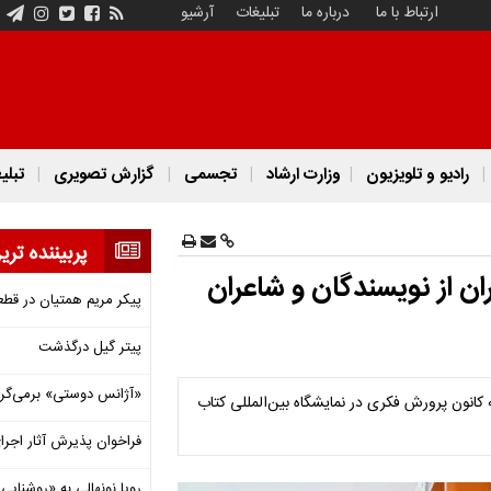
ارتباط با ما
درباره ما
تبلیغات
آرشیو
رادیو و تلویزیون
وزارت ارشاد
تجسمی
گزارش تصویری
تبلی
پربیننده تری
ان از نویسندگان و شاعران
پیکر مریم همتیان در قطع
پیتر گیل درگذشت
«آژانس دوستی» برمی‌گردد
 کانون پرورش فکری در نمایشگاه بین‌المللی کتاب
فراخوان پذیرش آثار اجرا
رویا نونهالی به «روشنا