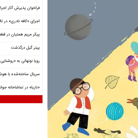
فراخوان پذیرش آثار اجرا
اجرای «کافه نادری» در تال
پیکر مریم همتیان در قطع
پیتر گیل درگذشت
رویا نونهالی به «روشنا
سریال ساخته‌شده با هو
«ناریا» در تماشاخانه جوان