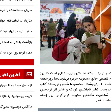
سریال ساخته‌شده با هو
«ناریا» در تماشاخانه جوان
سفیر ژاپن در ایران نوازن
بازگشت پاکدل به اجرا در 
«ماه کوچولوی من» به اسپ
ندنی تولید می‌کند نخستین نویسنده‌ای است که روز
آخرین اخبار
س از آن شهرام شفیعی خالق مجموعه جزیره بی‌تربیت‌ها روز جمعه
۱۹ اردیبهشت، محمد میرکیانی نویسنده کتاب شب‌های شیرین، روز یک شنبه ۲۱ اردیبهشت، محمدرضا شمس نویسنده کتاب
از «عمق میدان» تا «چهار
۲۴ اردیبهشت، مصطفی رحماندوست شاعر نام‌آشنای کودک و شاعر اثر ترانه‌های
سن‌زاده خالق شخصیت داستانی محبوب کوتی‌کوتی روز جمعه
«بیضایی‌خوانی» به «اژد
«آژانس دوستی» برمی‌گردد