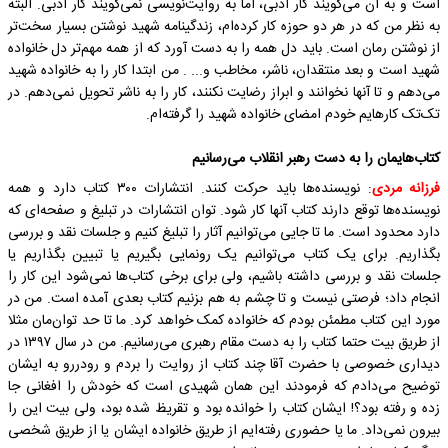
است و به آن می‌گویند کار ادبی، اما به روایت‌نویسی نمی‌گویند کار ادبی. البته
به نظر من که در هر دو حوزه کار کرده‌ام، زندگینامه شهید نوشتن بسیار سخت‌تر
از نوشتن رمان است. باید دل همه را به دست آورد که از همه مهم‌تر دل خانواده
شهید است و بعد منتقدان، ناشر، مخاطب و... . من ابتدا کار را به خانواده شهید
می‌دهم و تا آنها نخوانند و ابراز رضایت نکنند، کار را به ناشر تحویل نمی‌دهم. در
تک‌تک کارهایم خودم امضای خانواده شهید را گرفته‌ام.
کتاب‌هایمان را به دست رهبر انقلاب می‌رسانیم
فرزانه مردی
: نویسنده‌ها باید حرکت کنند. انتشارات ۳۰۰ کتاب دارد و همه
نویسنده‌ها توقع دارند کتاب آنها کار شود. توان انتشارات در تبلیغ و صفحه‌ای که
دارد محدود است. ما تا جایی می‌توانیم آثار را تبلیغ کنیم و جلسات نقد و بررسی
بگذاریم. برای یک کتاب می‌توانیم یک رونمایی بگیریم یا تبیین بگذاریم یا
جلسات نقد و بررسی داشته باشیم، ولی برای برخی کتاب‌ها نمی‌شود این کار را
انجام داد؛ فرصتی نیست و تا چشم به هم بزنیم کتاب بعدی آمده است. من در
مورد این کتاب مطمئن بودم که خانواده کمک خواهد کرد. ما تا حد توان‌مان مثلا
از طریق بیت حتما کتاب را به دست مقام رهبری می‌رسانیم. من در سال ۱۳۹۷ در
دیداری خصوصی با حضرت آقا چند کتاب از روایت را بردم و رودررو به ایشان
توضیح می‌دادم که فرمودند این همان شهیدی است که خودش را افغانی جا
زده و رفته بود؟! ایشان کتاب را خوانده بود و تقریظ شده بود، ولی بیت این را
بیرون نمی‌داد. ما یا حضوری رفته‌ایم از طریق خانواده ایشان یا از طریق شخصی