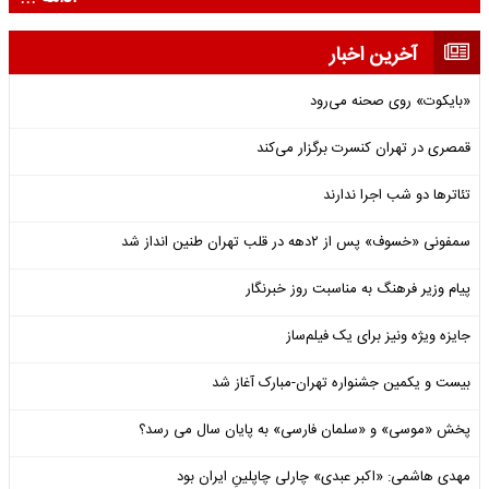
آخرین اخبار
«بایکوت» روی صحنه می‌رود
قمصری در تهران کنسرت برگزار می‌کند
تئاترها دو شب اجرا ندارند
سمفونی «خسوف» پس از ۲دهه در قلب تهران طنین انداز شد
پیام وزیر فرهنگ به مناسبت روز خبرنگار
جایزه ویژه ونیز برای یک فیلم‌ساز
بیست و یکمین جشنواره تهران-مبارک آغاز شد
پخش «موسی» و «سلمان فارسی» به پایان سال می رسد؟
مهدی هاشمی: «اکبر عبدی» چارلی چاپلینِ ایران بود