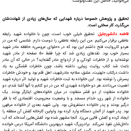
می‌خوانید، حاصل این گفت‌وگوست.
تحقیق و پژوهش خصوصا درباره شهدایی که سال‌های زیادی از شهادت‌شان
می‌گذرد،‌ کار سختی است.
فاطمه دانشورجلیل
: تحقیق خیلی خوب است، چون با خانواده شهید رابطه
عاطفی برقرار می‌کنیم. من این رابطه عاطفی را دوست دارم. شانسی که من در
هردو کارروایت فتح داشتم این بود که در «حلوای عروسی» حافظه مادر شهید
بسیار خوب بود. نقد‌های زیادی شد که چرا فقط ۵۰ صفحه از مادر شهید
نوشته‌اید و از خاطرات کودکی و از ازدواج مادر گفته‌اید؟ در حالی که آن مادر
باعث شد کتاب روایت زیبایی داشته باشد، چون خاطرات قشنگی به یاد
داشت.درکتاب «تهنیت، عشق، سلام» مادرشهید، اهل قلم بود و خودش خاطرات
پسرش را نوشته بود. این خانواده به ثبت خاطرات شهید و تولید اثر درباره شهید
اهمیت می‌دادند.هر دو خانواده شهیدی که من در دو کتابم با آنها آشنا شدم، دو
خانواده متفاوت از دو قشر متفاوت در میان خانواده‌های ایثارگر بودند. یک
خانواده از شهر ری، خدام مسجد و با وضعیت محرومیت اقتصادی که با فقر
درگیر بودند و پدر خانواده دستفروش بود. ولی شهید بعدی از خانواده مرفهی
بود. پدر شهید از آلمان دستگاه وارد کرده بود واولین کارخانه کفش آن منطقه را
ایجاد کرده و کفش قالبی می‌زد. آنجا مشهور شده بود کفش‌هایی آمده‌اند که آب
داخل‌شان نفوذ نمی‌کند. برادربزرگ شهید دربهترین دانشگاه آمریکا درس خوانده
بود.پدر شهید به او می‌گوید که آیا می‌خواهید شما راهم بفرستم ولی او قبول