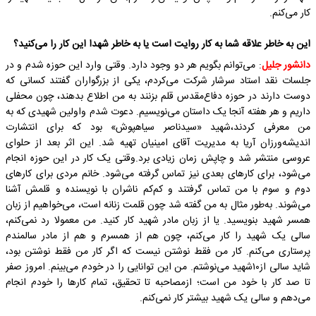
کار می‌کنم.
این به خاطر علاقه شما به کار روایت است یا به خاطر شهدا این کار را می‌کنید؟
دانشور جلیل
: می‌توانم بگویم هر دو وجود دارد. وقتی وارد این حوزه شدم و در
جلسات نقد استاد سرشار شرکت می‌کردم، یکی از بزرگواران گفتند کسانی که
دوست دارند در حوزه دفاع‌مقدس قلم بزنند به من اطلاع بدهند، چون محفلی
داریم و هر هفته آنجا یک داستان می‌نویسیم. دعوت شدم واولین شهیدی که به
من معرفی کردند،شهید «سیدناصر سیاهپوش» بود که برای انتشارت
اندیشه‌ورزان آریا به مدیریت آقای امینیان تهیه شد. این اثر بعد از حلوای
عروسی منتشر شد و چاپش زمان زیادی برد.وقتی یک کار در این حوزه انجام
می‌شود، برای کار‌های بعدی نیز تماس گرفته می‌شود. خانم مردی برای کار‌های
دوم و سوم با من تماس گرفتند و کم‌کم ناشران با نویسنده و قلمش آشنا
می‌شوند. به‌طور مثال به من گفته شد چون قلمت زنانه است، می‌خواهیم از زبان
همسر شهید بنویسید. یا از زبان مادر شهید کار کنید. من معمولا رد نمی‌کنم،
سالی یک شهید را کار می‌کنم، چون هم از همسرم و هم از مادر سالمندم
پرستاری می‌کنم. کار من فقط نوشتن نیست که اگر کار من فقط نوشتن بود،
شاید سالی از۱۰شهید می‌نوشتم. من این توانایی را در خودم می‌بینم. امروز صفر
تا صد کار با خود من است؛ ازمصاحبه تا تحقیق، تمام کار‌ها را خودم انجام
می‌دهم و سالی یک شهید بیشتر کار نمی‌کنم.