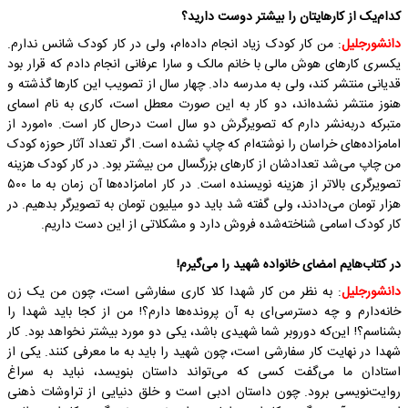
کدام‌یک از کارهایتان را بیشتر دوست دارید؟
دانشورجلیل
: من کار کودک زیاد انجام داده‌ام، ولی در کار کودک شانس ندارم.
یکسری کار‌های هوش مالی با خانم مالک و سارا عرفانی انجام دادم که قرار بود
قدیانی منتشر کند، ولی به مدرسه داد. چهار سال از تصویب این کار‌ها گذشته و
هنوز منتشر نشده‌اند، دو کار به این صورت معطل است، کاری به نام اسمای
متبرکه دربه‌نشر دارم که تصویرگرش دو سال است درحال کار است. ۱۰مورد از
امامزاده‌های خراسان را نوشته‌ام که چاپ نشده است. اگر تعداد آثار حوزه کودک
من چاپ می‌شد تعدادشان از کارهای بزرگسال من بیشتر بود. در کار کودک هزینه
تصویرگری بالاتر از هزینه نویسنده است. در کار امامزاده‌ها آن زمان به ما ۵۰۰
هزار تومان می‌دادند، ولی گفته شد باید دو میلیون تومان به تصویرگر بدهیم. در
کار کودک اسامی شناخته‌شده فروش دارد و مشکلاتی از این دست داریم.
در کتاب‌هایم امضای خانواده شهید را می‌گیرم!
دانشورجلیل
: به نظر من کار شهدا کلا کاری سفارشی است، چون من یک زن
خانه‌دارم و چه دسترسی‌ای به آن پرونده‌ها دارم؟! من از کجا باید شهدا را
بشناسم؟! این‌که دوروبر شما شهیدی باشد، یکی دو مورد بیشتر نخواهد بود. کار
شهدا در نهایت کار سفارشی است، چون شهید را باید به ما معرفی کنند. یکی از
استادان ما می‌گفت کسی که می‌تواند داستان بنویسد، نباید به سراغ
روایت‌نویسی برود. چون داستان ادبی است و خلق دنیایی از تراوشات ذهنی