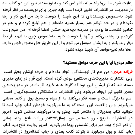
رعایت شود. ما می‌خواهیم نه ناشر ضرر کند و نه نویسنده. بین این دو کتاب سه
بار مدیریت در انتشارات تغییر کرده است.باید چیزی برای نویسنده در نظر گرفته
شود، به‌خصوص نویسنده‌ای که این شهید را دوست دارد. من این کار را رها
نکرده‌ام و در حد توانم هم بسیار هدیه داده‌ام و هم تبلیغ کرده‌ام و هم در
تمامی نشست‌ها بودم، در مدرسه بچه‌هایم جشن امضا گرفته‌ام. من هیچ‌وقت
کارهایم را رها نمی‌کنم و آنها را دوست دارم. به‌خصوص چون با شهید ارتباط
برقرار می‌کنم و به ایشان متوسل می‌شوم و از این طریق حال معنوی خوبی دارم،
اصلا دلم نمی‌خواهد آن شهید دیده نشود.
خانم مردی! آیا با این حرف موافق هستید؟
فرزانه مردی
: من هم کار نویسندگی انجام داده‌ام و حرف ایشان بحق است.
ولی انتشارات مدیریت‌های مختلفی عوض کرده است. این قرار در زمان مدیری
بسته شد که تز ایشان این بود که کار‌ها همه خرید اثر باشد. در مدیریت‌های
بعدی تغییراتی ایجاد می‌شود ولی انتشارات با مشکلاتی دست‌به‌گریبان است.
اسم ما بزرگ است و همه فکر می‌کنند ما از سپاه و بسیج پول و کاغذ مجانی
می‌گیریم. ولی واقعیت این است که به ما می‌گویند خودتان کتاب چاپ کنید تا
بتوانید کتاب بعدی‌تان را منتشر کنید. یعنی به ما می‌گویند مستقل شوید. امروز
دو انتشارات با پنج نیرو هستیم. من ازسال۱۳۷۶در روایت فتح بودم، زمانی
آن‌قدر شلوغ بود، میز برای نشستن پیدا نمی‌کردیم. امروز روایت فتح باید کتاب
چاپ کند و پول دربیاورد تا بتواند کتاب بعدی را چاپ کند!امروز در انتشارات