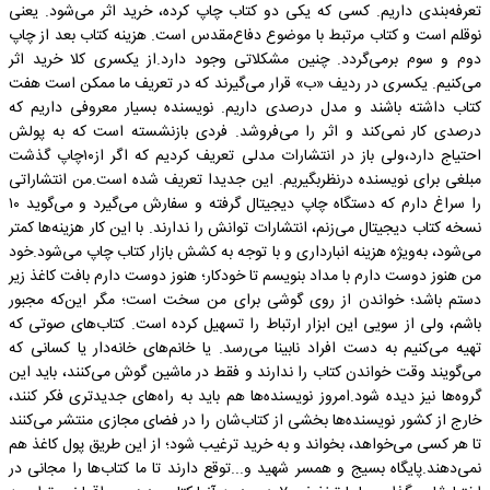
تعرفه‌بندی داریم. کسی که یکی دو کتاب چاپ کرده، خرید اثر می‌شود. یعنی
نوقلم است و کتاب مرتبط با موضوع دفاع‌مقدس است. هزینه کتاب بعد از چاپ
دوم و سوم برمی‌گردد. چنین مشکلاتی وجود دارد.از یکسری کلا خرید اثر
می‌کنیم. یکسری در ردیف «ب» قرار می‌گیرند که در تعریف ما ممکن است هفت
کتاب داشته باشند و مدل درصدی داریم. نویسنده بسیار معروفی داریم که
درصدی کار نمی‌کند و اثر را می‌فروشد. فردی بازنشسته است که به پولش
احتیاج دارد،ولی باز در انتشارات مدلی تعریف کردیم که اگر از۱۰چاپ گذشت
مبلغی برای نویسنده درنظربگیریم. این جدیدا تعریف شده است.من انتشاراتی
را سراغ دارم که دستگاه چاپ دیجیتال گرفته و سفارش می‌گیرد و می‌گوید ۱۰
نسخه کتاب دیجیتال می‌زنم، انتشارات توانش را ندارند. با این کار هزینه‌ها کمتر
می‌شود، به‌ویژه هزینه انبارداری و با توجه به کشش بازار کتاب چاپ می‌شود.خود
من هنوز دوست دارم با مداد بنویسم تا خودکار؛ هنوز دوست دارم بافت کاغذ زیر
دستم باشد؛ خواندن از روی گوشی برای من سخت است؛ مگر این‌که مجبور
باشم، ولی از سویی این ابزار ارتباط را تسهیل کرده است. کتاب‌های صوتی که
تهیه می‌کنیم به دست افراد نابینا می‌رسد. یا خانم‌های خانه‌دار یا کسانی که
می‌گویند وقت خواندن کتاب را ندارند و فقط در ماشین گوش می‌کنند، باید این
گروه‌ها نیز دیده شود.امروز نویسنده‌ها هم باید به راه‌های جدیدتری فکر کنند،
خارج از کشور نویسنده‌ها بخشی از کتاب‌شان را در فضای مجازی منتشر می‌کنند
تا هر کسی می‌خواهد، بخواند و به خرید ترغیب شود؛ از این طریق پول کاغذ هم
نمی‌دهند.پایگاه بسیج و همسر شهید و...توقع دارند تا ما کتاب‌ها را مجانی در