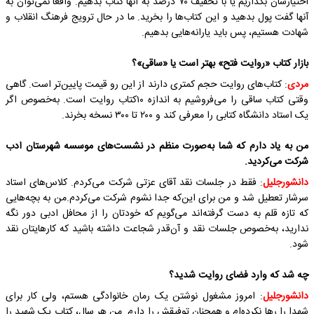
اختیارشان بگذاریم یا با تخفیف ۷۰ درصد به آنها کتاب بدهیم. واقعا نمی‌توان به
آنها گفت پول بدهید و این کتاب‌ها را بخرید. ما در حال ترویج فرهنگ انقلاب و
شهادت هستیم، پس باید یارانه‌هایی بدهیم.
بازار کتاب «روایت فتح» بهتر است یا «ساقی»؟
مردی
: کتاب‌های روایت حجم کمتری دارند از این رو قیمت پایین‌تر است. گاهی
وقتی کتاب ساقی را می‌فروشیم به اندازه ۱۰کتاب روایت است. به‌خصوص اگر
یک استاد دانشگاه کتابی را معرفی کند و ۲۰۰ تا ۳۰۰ نسخه بخرند.
من به یاد دارم که شما به‌صورت منظم در نشست‌های موسسه شهرستان ادب
شرکت می‌کردید.
دانشورجلیل
: فقط در جلسات نقد آقای عزتی شرکت می‌کردم. کلاس‌های استاد
سرشار تعطیل شد و من برای این‌که جدا نشوم شرکت می‌کردم.من به بچه‌هایی
که تازه قلم به دست گرفته‌اند می‌گویم که خودتان را از محافل ادبی دور نگه
ندارید، به‌خصوص جلسات نقد و آن‌قدر شجاعت داشته باشید که کارهایتان نقد
شود.
چه شد که وارد فضای روایت شدید؟
دانشورجلیل
: امروز مشغول نوشتن یک رمان خانوادگی هستم، ولی کار برای
شهدا را رها نکرده‌ام و همچنان توفیقش را دارم. من هر سال، کتاب یک شهید را