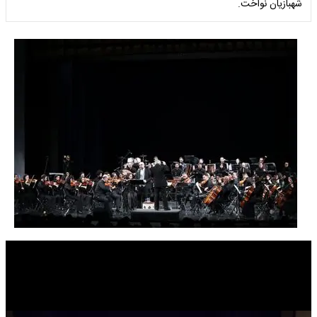
شهبازیان نواخت.