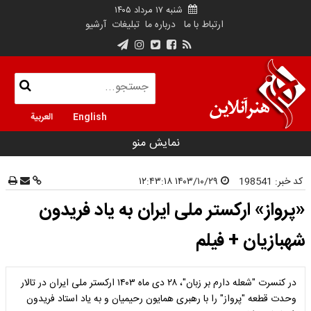
شنبه ۱۷ مرداد ۱۴۰۵
ارتباط با ما
درباره ما
تبلیغات
آرشیو
English
العربية
نمایش منو
کد خبر:
198541
۱۴۰۳/۱۰/۲۹ ۱۲:۴۳:۱۸
«پرواز» ارکستر ملی ایران به یاد فریدون
شهبازیان + فیلم
در کنسرت "شعله دارم بر زبان"، ۲۸ دی ماه ۱۴۰۳ ارکستر ملی ایران در تالار
وحدت قطعه "پرواز" را با رهبری همایون رحیمیان و به یاد استاد فریدون