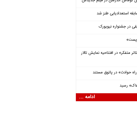
ل توماس ٱندرسن در فیلم جدیدش
قه استعدادیابی طنز شد
قی در جشنواره نیویورک
 «پست»
اتر متفکر» در افتتاحیه نمایش تالار
راه حوادث» در پاتوق مستند
هاک» رسید
ادامه ...