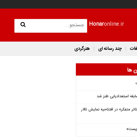
Honar
online.ir
غات
چند رسانه ای
هنرگردی
ن ها
قه استعدادیابی طنز شد
اتر متفکر» در افتتاحیه نمایش تالار
 «پست»