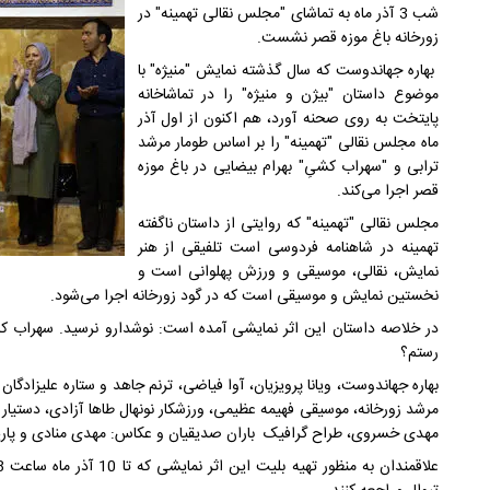
شب 3 آذر ماه به تماشای "مجلس نقالی تهمینه" در
زورخانه باغ موزه قصر نشست.
بهاره جهاندوست که سال گذشته نمایش "منیژه" با
موضوع داستان "بیژن و منیژه" را در تماشاخانه
پایتخت به روی صحنه آورد، هم اکنون از اول آذر
ماه مجلس نقالی "تهمینه" را بر اساس طومار مرشد
ترابی و "سهراب کشیِ" بهرام بیضایی در باغ موزه
قصر اجرا می‌کند.
مجلس نقالی "تهمینه" که روایتی از داستان ناگفته
تهمینه در شاهنامه فردوسی است تلفیقی از هنر
نمایش، نقالی، موسیقی و ورزش پهلوانی است و
نخستین نمایش و موسیقی است که در گود زورخانه اجرا می‌شود.
در خلاصه داستان این اثر نمایشی آمده است: نوشدارو نرسید. سهراب کشت
رستم؟
بهاره جهاندوست، ویانا پرویزیان، آوا فیاضی، ترنم جاهد و ستاره علیزادگ
مرشد زورخانه، موسیقی فهیمه عظیمی، ورزشکار نونهال طاها آزادی، دستیار 
مهدی خسروی، طراح گرافیک باران صدیقیان و عکاس: مهدی منادی و پ