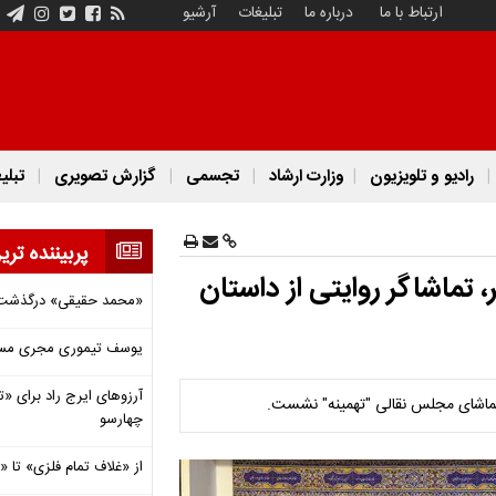
ارتباط با ما
درباره ما
تبلیغات
آرشیو
رادیو و تلویزیون
وزارت ارشاد
تجسمی
گزارش تصویری
تبلی
پربیننده تری
تماشاگر روایتی از داستان
«محمد حقیقی» درگذشت
یوسف تیموری مجری مساب
آرزوهای ایرج راد برای «تئ
اشای مجلس نقالی "تهمینه" نشست.
چهارسو
از «غلاف تمام فلزی» تا