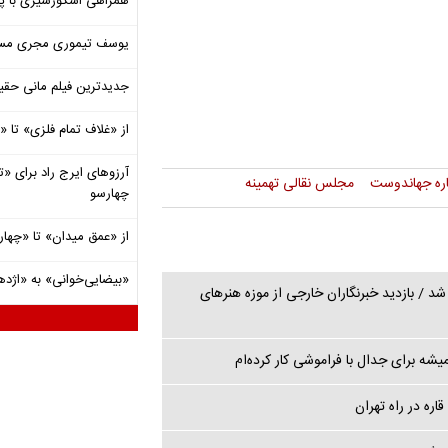
همراهی اسکورسیزی با پ
یوسف تیموری مجری مساب
جدیدترین فیلم مانی حقی
از «غلاف تمام فلزی» تا
آرزوهای ایرج راد برای «تئ
اره جهاندوست
مجلس نقالی تهمینه
چهارسو
از «عمق میدان» تا «چهار
«بیضایی‌خوانی» به «اژد
د / بازدید خبرنگاران خارجی از موزه هنرهای
یشه برای جدال با فراموشی کار کرده‌ام
اره در راه تهران