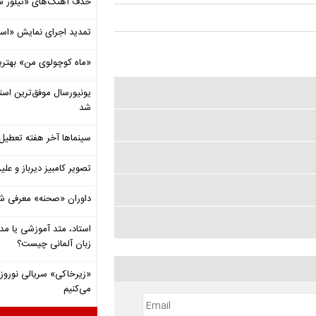
حذف آهنگ‌های «تیلور س
تمدید اجرای نمایش «اس
«ماه کوچولوی من» بهتری
شد
سینماها آخر هفته تعطی
تصویر کامبیز دیرباز و عل
داوران «صحنه» معرفی شدند
استاد، متد آموزشی یا مد
زبان آلمانی چیست؟
«زیرخاکی» سریالی نوروزی 
می‌کنیم