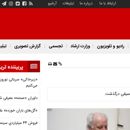
ارتباط با ما
درباره ما
تبلیغات
آرشیو
رادیو و تلویزیون
وزارت ارشاد
تجسمی
گزارش تصویری
تبلی
پربیننده تری
«زیرخاکی» سریالی نوروزی 
می‌کنیم
موسیقی درگذشت.
داوران «صحنه» معرفی شدند
«گل‌های باران خورده» عل
فروش ۴۴ میلیاردی سینما در دومین هفته‌ مرداد