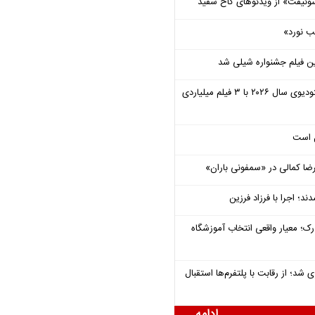
وئیفت» از ویدئوهای کاخ سفید
ب نورد»
ن فیلم جشنواره شیلی شد
یونیورسال موفق‌ترین استودیوی سال ۲۰۲۶ با ۳ فیلم میلیاردی
ل است
یرضا کمالی در «سمفونی باران»
؛ اجرا با فرزاد فرزین
رک؛ معیار واقعی انتخاب آموزشگاه
شد؛ از رقابت با پلتفرم‌ها استقبال
ادامه ...