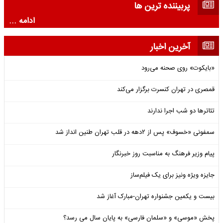
پربیننده ترین ها
ادامه ...
آخرین اخبار
«بایکوت» روی صحنه می‌رود
قمصری در تهران کنسرت برگزار می‌کند
تئاترها دو شب اجرا ندارند
سمفونی «خسوف» پس از ۲دهه در قلب تهران طنین انداز شد
پیام وزیر فرهنگ به مناسبت روز خبرنگار
جایزه ویژه ونیز برای یک فیلم‌ساز
بیست و یکمین جشنواره تهران-مبارک آغاز شد
پخش «موسی» و «سلمان فارسی» به پایان سال می رسد؟