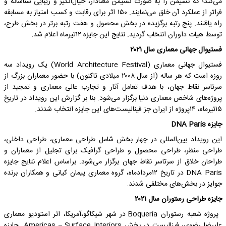
می‌کند؛ که نشیمن را به صورت نشیمن معنادار، خیال‌انگیز و زیبایی شناسانه و
فراتر از عملکرد آن خلق می‌نمایند. ۱۵۰ اثر برای رقابت و کسب امتیاز به مسابقه
راه یافتند. پنج رتبه برگزیده در بخش محصول و هفت رتبه برتر در بخش طرح،
توسط هیات داوران انتخاب گردید. نتایج این جایزه ۱۲تیرماه اعلام شد.
فستیوال جهانی معماری سال ۲۰۲۱
فستیوال جهانی معماری (World Architecture Festival) یک رویداد سه
روزه است که هر ساله (از سال ۲۰۰۸ میلادی تاکنون) با حضور معماران بزرگ از
سرتاسر نقاط جهان، با هدف تعامل آثار و تجارب عالی معماری و تمجید از
پروژه‌های شاخص معماری دنیا برگزار می‌شود. بنا بر گزارش این رویداد در تاریخ
۱۵تیرماه، ۱۴پروژه‌ از ایران جز فینالیست‌های این جایزه انتخاب شدند.
جایزه DNA Paris
این رویداد بین‌المللی در چهار بخش شامل طراحی معماری، طراحی داخلی،
طراحی منظر، طراحی محصول و طراحی گرافیک برای تجلیل از معماران و
طراحان خلاق از سرتاسر نقاط جهان برگزار می‌شود. براساس اعلام نتایج جایزه
DNA Paris در تاریخ ۱۲مردادماه، گروه معماری پیمان کیانی و همکاران برنده
جوایز در بخش‌های مختلفی شدند.
جایزه طراحی رستوران سال ۲۰۲۱
پروژه شعبه رستوران Boqueria در شهر شیکاگو،آمریکا، اثر استودیو معماری
علیرضا رضوی، فینالیست در بخش Americas – Surface Interiors⁠⁠ جایزه