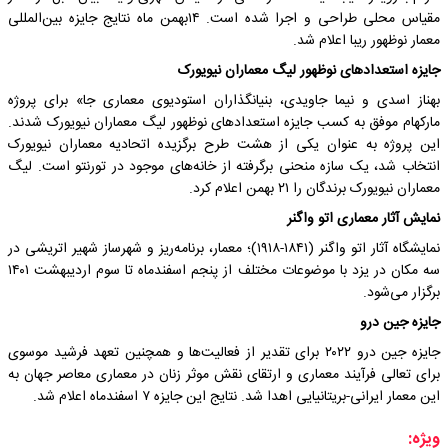
مقیاس محلی طراحی و اجرا شده است. ۱۴بهمن ماه نتایج جایزه بین‌المللی
معمار نوظهور ریبا اعلام شد.
جایزه استعدادهای نوظهور لیگ معماران نیویورک
بهناز اسدی و نیما جاویدی، بنیانگذاران استودیوی معماری جا» برای پروژه
مارکهام موفق به کسب جایزه استعدادهای نوظهور لیگ معماران نیویورک شدند.
این پروژه به عنوان یکی از هشت طرح برگزیده اتحادیه معماران نیویورک
انتخاب شد، یک سازه منحنی برگرفته از خانه‌های موجود در تورنتو است. لیگ
معماران نیویورک برندگان را ۲۱ بهمن اعلام کرد.
نمایش آثار معماری اتو واگنر
نمایشگاه آثار اتو واگنر (۱۸۴۱-۱۹۱۸)؛ معمار، برنامه‌ریز و شهرساز شهیر اتریشی در
سه مکان در یزد با موضوعات مختلف از پنجم اسفندماه تا سوم اردیبهشت ۱۴۰۱
برگزار می‌شود.
جایزه جین درو
جایزه جین درو ۲۰۲۲ برای تقدیر از فعالیت‌ها و همچنین تعهد فرشید موسوی
برای تعالی فرآیند معماری و ارتقای نقش موثر زنان در معماری معاصر جهان به
این معمار ایرانی-بریتانیایی اهدا شد. نتایج این جایزه ۷ اسفندماه اعلام شد.
ویژه: