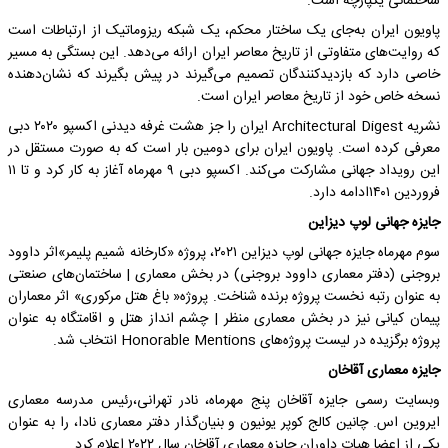
ساختمانی یکپارچه است.
پاویون ایران به‌جای یک ساختار محکم، یک شبکه ریزوماتیک از ارتباطات است
که روایت‌های متفاوتی از تاریخ معاصر ایران ارائه می‌دهد. این بستگی به مسیر
خاصی دارد که بازدیدکنندگان تصمیم می‌گیرند در پیش بگیرند که نشان‌دهنده
نسخه خاص خود از تاریخ معاصر ایران است.
نشریه Architectural Digest ایران را جز هشت غرفه دیدنی اکسپو ۲۰۲۰ دبی
معرفی کرده است. پاویون ایران برای دومین بار است که به‌ صورت مستقل در
این رویداد جهانی مشارکت می‌کند. اکسپو دبی ۹ مهرماه آغاز به کار کرد و تا ۱۱
فروردین ۱۴۰۱ادامه دارد.
جایزه جهانی لوپ دیزاین
سوم مهرماه جایزه جهانی لوپ دیزاین ۲۰۲۱، پروژه «کارخانه شمیم پلیمر»اثر داوود
بروجنی (دفتر معماری داوود بروجنی) در بخش معماری | ساختمان‌های صنعتی
به عنوان رتبه نخست پروژه برنده شناخت. پروژه« باغ هتل مرکوری» اثر معماران
پیمان کیانی نیز در بخش ‎معماری منظر | چشم انداز هتل و اقامتگاه به عنوان
پروژه برگزیده در لیست پروژه‌های Honorable Mentions انتخاب شد.
جایزه معماری آقاخان
وبسایت رسمی جایزه آقاخان پنج مهرماه، نادر تهرانی،رئیس مدرسه معماری
ایروین اس. چانین کالج کوپر یونیون و بنیان‌گذار دفتر معماری نادا، را به عنوان
یکی از اعضا هیات داوران جایزه معماری آقاخان سال ۲۰۲۲ اعلام کرد.