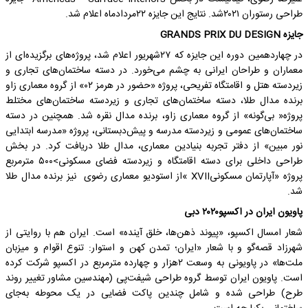
طراحی رستوران ۲۰۲۱شد. نتایج این جایزه ۲۲مردادماه اعلام شد.
جایزه GRANDS PRIX DU DESIGN
در چهاردهمین دوره این جایزه که ۲۷شهریور اعلام شد، پروژه‌های برگزیده‌ای از
معماران و طراحان ایرانی به چشم می‌خورد. در دسته ساختمان‌های تجاری و
زیردسته هتل و اقامتگاه تفریحی، پروژه «حضور در هرمز ۰۲» از گروه معماری زاو
برنده مدال طلا، دسته ساختمان‌های تجاری و زیردسته ساختمان‌های مختلط
پروژه« بی‌گونه» از گروه معماری زاو، برنده مدال نقره شد. همچنین در دسته
ساختمان‌های عمومی و زیردسته مدرسه و پیش‌دبستانی، پروژه «مدرسه ابتدایی
نور مبین» از دفتر تجربه بنیادین معماری، مدال طلا دریافت کرد. در بخش
طراحی داخلی برای دسته اقامتگاه و زیردسته فضای مسکونی>۵۰۰ مترمربع
پروژه «آپارتمان مسکونیXVII »از استودیو معماری رضوی نیز برنده مدال طلا
شد.
پاویون ایران در اکسپو۲۰۲۰ دبی
شعار امسال اکسپو، «پیوند ذهن‌ها، خلق آینده» است. ایران هم با روایتی از
شهرزاد قصه‌گو و با شعار «ایران؛ تمدن کهن و استوار: تنوع اقوام و میزبان
ملت‌ها» در پاویونی به وسعت ۲هزار و چهارده مترمربع در اکسپو شرکت کرده
است. پاویون ایران توسط گروه طراحی شیفت‌پی (مهندسین مشاور تغییر روند
طرح) طراحی شده و شامل چندین پاکت فضایی در یک محوطه به‌جای