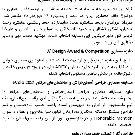
فراخوان جایزه سالانه جامعه منتقدان و نویسندگان معماری
فراخوان نخستین جایزه سالانه۱۴۰۰ جامعه منتقدان و نویسندگان معماری با
موضوع «نقد معماری ایران در سده واپسـین» ۲۹ فروردین‌ماه منتشر شد.
مهرداد ایروانیان، پریسا ستایش، سجاد سلیمانزاده، حسام عشقی صنعتی، وحید
قبادیان، اشکان قشقایی و حمید ناصرخاکی به عنوان داوارن اصلی و علیرضا
کریمی کلور داور جایگزین این مسابقه انتخاب شدند. مهشید معتمد دبیر و مدیر
برگزاری این رویداد بود.
جایزه معماری A’ Design Award & Competition
نتایج این جایزه در تاریخ پنج اردیبهشت اعلام شد و استودیوی معماری کیوانی
و همکاران به عنوان نامزد جایزه معماری ADEX برای دو پروژه «پردیس خانه» و
«کبوترخانه» در بخش بناهای مسکونی انتخاب شدند.
مسابقه معماری طراحی آسمان‌خراش و ساختمان‌های مرتفع
eVolo 2021
نتایج مسابقه معماری طراحی آسمان‌خراش و ساختمان‌های مرتفع ۱۹
اردیبهشت‌ماه منتشر شد .در میان لیست برگزیدگان این رقابت بین‌المللی، یک
تیم دانشجویی از ایران به سرپرستی استاد راهنما حبیب شاه‌حسینی و تیم
طراحی متشکل محدثه اسکندرزاده، اردلان کیاور، صبا صلاح‌پور و عطا راد عنوان
Honorable Mention را در پانزدهمین دوره از این رقابت بین‌المللی به خود
اختصاص دادند.
طراحی گاراژ کمپانی خودروسازی ولوو