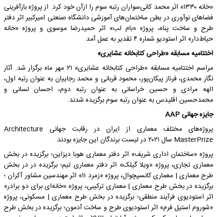
«خانه ۱۳۳۰» اثر محمد کانی‌سواران رتبه سوم را ازآن خود کرد. از پروژه بازآفرینی
فضاهای نوآوری در بطن ساختمان‌های آموزشی دانشگاه صنعتی امیرکبیر اثر دفتر
طرح و ساخت پناه، پروژه «بام لب» اثر حمیدرضا موسوی و پروژه «خانه
حیاط‌دار» اثر استودیو شماره ۴ تقدیر به عمل آمد.
اختتامیه مسابقه «طراحی کتابخانه عشایری»
مراسم اختتامیه مسابقه «طراحی کتابخانه عشایری» ۲۱ مهر ماه برگزار شد. آثار
نگار محمدی، فرناز پیکان‌پور، محمود قربانی و محمد رجاییان به عنوان رتبه اول،
الهه مرادی و حسین خراسانی به عنوان رتبه دوم، احسان لسانی و
محمدحسین اقلیدس به عنوان رتبه سوم برگزیده شدند.
جایزه جهانی AAP
پروژه‌های مختلف معماری از ایران در رقابت جهانی Architecture
MasterPrize سال ۲۰۲۱ در لیست برندگان این جایزه بودند.
پروژه «ساختمان اداری شریف» اثر دفتر معماری هوبا دیزاین؛ برگزیده در بخش
معماری تجاری، پروژه «ویلا گیلک» اثر دفتر معماری تیم؛ برگزیده در در بخش
طرح معماری | معماری کانسپچوال، پروژه «زمرد ۱۱» اثر مهندسین مشاور آکران ؛
برگزیده در بخش طرح معماری | معماری ترکیبی، پروژه «خانه‌ای برای دو برادر»
اثر استودیوی فرآیند منطقی؛ برگزیده در بخش طرح معماری | مسکونی، پروژه
«شوروم استیل فرم» اثر استودیوی طرح و ساخت آدمون؛ برگزیده در بخش طرح