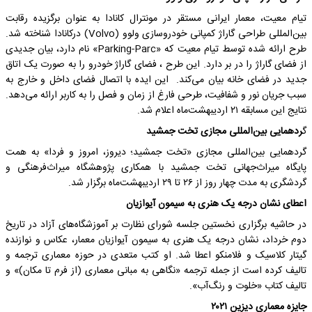
تیام معیت، معمار ایرانی مستقر در مونترال کانادا به عنوان برگزیده رقابت
بین‌المللی طراحی گاراژ کمپانی خودروسازی ولوو (Volvo) درکانادا شناخته شد.
طرح ارائه شده توسط تیام معیت که «Parking-Parc» نام دارد، بیان جدیدی
از فضای گاراژ را در بر دارد. این طرح ، فضای گاراژ خودرو را به صورت یک اتاق
جدید در فضای خانه بیان می‌کند. این ایده با اتصال فضای داخل و خارج به
سبب جریان نور و شفافیت، طرحی فارغ از زمان و فصل را به کاربر ارائه می‌دهد.
نتایج این مسابقه ۲۱ اردیبهشت‌ماه اعلام شد.
گ
ردهمایی بین‌المللی مجازی تخت جمشید
گردهمایی بین‌المللی مجازی «تخت جمشید؛ دیروز، امروز و فردا» به همت
پایگاه میراث‌جهانی تخت جمشید با همکاری پژوهشگاه میراث‌فرهنگی و
گردشگری به مدت چهار روز از ۲۶ تا ۲۹ اردیبهشت‌ماه برگزار شد.
اعطای نشان درجه یک هنری به سیمون آیوازیان
در حاشیه برگزاری نخستین جلسه شورای نظارت بر آموزشگاه‌‌های آزاد در تاریخ
دوم خرداد، نشان درجه یک هنری به سیمون آیوازیان معمار، عکاس و نوازنده
گیتار کلاسیک و فلامنکو اعطا شد. او کتب متعدی در حوزه معماری ترجمه و
تالیف کرده است از جمله ترجمه «نگاهی به مبانی معماری (از فرم تا مکان)» و
تالیف کتاب «خلوت و رنگ‌آب».
جایزه معماری دیزین ۲۰۲۱