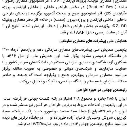
معماری | معماری کوچک، پروژه« آپارتمان XVII » اثر استودیوی معماری رضوی ؛
برنده (Best of Best) در بخش طراحی داخلی | داخلی آپارتمان، پروژه
«آپارتمان کلاژ» اثر استودیوی طرح و ساخت آدمون؛ برگزیده در بخش طراحی
داخلی | داخلی آپارتمان و پروژه«بیرون (سمت) در خانه» اثر دفتر معماری بوتیک
RZLBD؛ برگزیده در بخش طراحی داخلی | داخلی آپارتمان شدند. نتایج آن ۱۱
آبان در سایت رسمی جایزه AAP اعلام شد.
همایش ملی پیشرفت‌های معماری سازمانی
پنجمین همایش ملی پیشرفت‌های معماری سازمانی دهم و یازدهم آذرماه ۱۴۰۰
در دانشگاه فردوسی مشهد برگزار شد. این همایش ملی از سال ۱۳۹۶، با
همکاری آزمایشگاه‌های معماری سازمانی مستقر در دانشگاه‌های سراسر کشور و با
حمایت سازمان‌ها و شرکت‌های دولتی و خصوصی به صورت سالانه برگزار
می‌شود. معماری سازمانی رویکردی جامع و یکپارچه است که جنبه‌ها و عناصر
مختلف سازمان یا سیستم را با نگاه مهندسی، تفکیک و تحلیل می‌کند.
رتبه‌بندی جهانی در حوزه طراحی
ایران با ۲۸۵ جایزه و مجموع ۹۲۸ امتیاز در رتبه شصت جهانی قرارگرفته است.
در این رتبه‌بندی اطلاعات مربوط به برترین طراحان هر کشور نیز منتشر شده و در
ایران هم نام ۱۶۹طراح از جمله سید محمد مرتضوی، حمید پاک سرشت، سمیه
کیان‌پور، سروش وحیدیان کامیار، آزاده قلی‌زاده و .... در جایگاه برترین‌های دیده
می‌شود. نتایج رتبه‌بندی جهانی ۱۴دی ماه در وب سایتWDR اعلام شد.