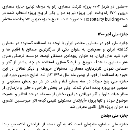
«حضور در هرمز ۰۲»؛ پروژه شرکت معماری زاو به مرحله نهایی جایزه معماری
دیزین ۲۰۲۱ راه یافت. این پروژه نیز به عنوان یکی از پنج پروژه انتخاب شده در
دستهHospitality building حضور داشت. نتایج جایزه دیزین ۱۶خردادماه منتشر
شد.
جایزه ملی آجر ۱۴۰۰
جایزه‌ ملی آجر در معماری معاصر ایران با توجه به استفاده‌ گسترده در معماری
گذشته‌ ایران و همچنین به عنوان یکی از سازگارترین مصالح با اقلیم‌ ها و
خرداقلیم‌ های ایران، به عنوان رویدادی مستقل توسط موسسه‌ فرهنگی-هنری
هنر معماری با هدف ترویج و فرهنگ‌سازی استفاده‌ هر چه بیشتر از آجر و
حساس نمودن کارفرمایان، معماران، مسئولان مربوطه و دیگر فعالان در این
حوزه به استفاده از آجر، از بهمن ماه سال ۱۳۹۸ آغاز شد. نتایج دومین دوره این
جایزه ملی پنج خرداد در سه بخش اعلام شد. در هر دو بخش مسکونی و
عمومی دو پروژه برنده اعلام شدند. ولی در بخش طراحی داخلی و بازسازی از
منظر هیات داوران آثار دریافتی در این بخش از مسابقه در حد انتظار و اهمیت
موضوع نبوده و تنها پروژه «آپارتمان مسکونی شیمی گیاه» اثر امیرحسین اشعری
به عنوان پروژه قابل تقدیر معرفی شد.
جایزه ملی مبلمان
جایزه ملی مبلمان، جایزه‌ای است که به آن دسته از طراحانی اختصاص پیدا