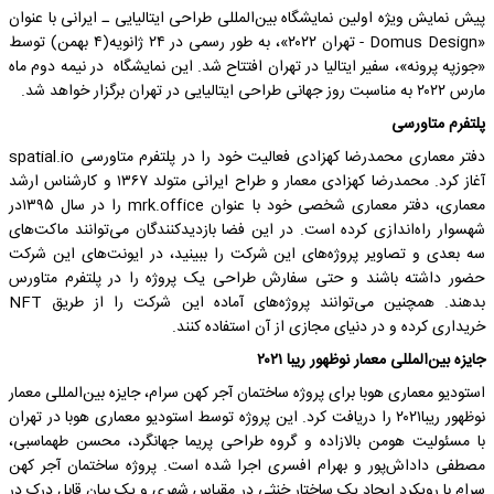
پیش نمایش ویژه اولین نمایشگاه بین‌المللی طراحی ایتالیایی ـ ایرانی با عنوان
«Domus Design - تهران ۲۰۲۲»، به طور رسمی در ۲۴ ژانویه(۴ بهمن) توسط
«جوزپه پرونه»‌، سفیر ایتالیا در تهران افتتاح شد. این نمایشگاه در نیمه دوم ماه
مارس ۲۰۲۲ به مناسبت روز جهانی طراحی ایتالیایی در تهران برگزار خواهد شد.
پلتفرم متاورسی
دفتر معماری محمدرضا کهزادی فعالیت خود را در پلتفرم متاورسی spatial.io
آغاز کرد. محمدرضا کهزادی معمار و طراح ایرانی متولد ۱۳۶۷ و کارشناس ارشد
معماری، دفتر معماری شخصی خود با عنوان mrk.office را در سال ۱۳۹۵در
شهسوار راه‌اندازی کرده است. در این فضا بازدیدکنندگان می‌توانند ماکت‌های
سه‌ بعدی و تصاویر پروژه‌های این شرکت را ببینید، در ایونت‌های این شرکت
حضور داشته باشند و حتی سفارش طراحی یک پروژه‌ را در پلتفرم متاورس
بدهند. همچنین می‌توانند پروژه‌های آماده این شرکت را از طریق NFT
خریداری کرده و در دنیای مجازی از آن استفاده کنند.
جایزه بین‌المللی معمار نوظهور ریبا ۲۰۲۱
استودیو معماری هوبا برای پروژه ساختمان آجر کهن سرام، جایزه بین‌المللی معمار
نوظهور ریبا۲۰۲۱ را دریافت کرد. این پروژه توسط استودیو معماری هوبا در تهران
با مسئولیت هومن بالازاده و گروه طراحی پریما جهانگرد، محسن طهماسبی،
مصطفی داداش‌پور و بهرام افسری اجرا شده است. پروژه ساختمان آجر کهن
سرام با رویکرد ایجاد یک ساختار خنثی در مقیاس شهری و یک بیان قابل درک در