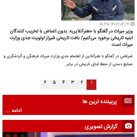
۱۴۰۲/۰۳/۲۱ ۱۵:۴۵
وزیر میراث در گفتگو با «هنرآنلاین»: بدون اغماض با تخریب کنندگان
ابنیه تاریخی برخورد می‌کنیم/ بافت تاریخی شیراز اولویت جدی وزارت
میراث است
ضرغامی در گفتگو با هنرآنلاین از اهتمام جدی وزارت میراث فرهنگی و گردشگری و
صنایع دستی از حفظ ابنای تاریخی در برابر…
۱
۶
۵
۴
۳
۲
پربیننده ترین ها
ادامه ...
گزارش تصویری