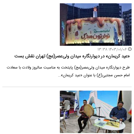
۱۴۰۳/۰۱/۰۶ ۱۳:۳۸
«عید کریمان» در دیوارنگاره میدان ولی‌عصر(عج) تهران نقش بست
طرح دیوارنگاره میدان ولی‌عصر(عج) پایتخت به مناسبت سالروز ولادت با سعادت
امام حسن‌ مجتبی(ع) با عنوان «عید کریمان»…