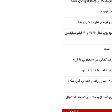
وئیفت» از ویدئوهای کاخ سفید
ب نورد»
ن فیلم جشنواره شیلی شد
یونیورسال موفق‌ترین استودیوی سال ۲۰۲۶ با ۳ فیلم میلیاردی
ل است
یرضا کمالی در «سمفونی باران»
؛ اجرا با فرزاد فرزین
رک؛ معیار واقعی انتخاب آموزشگاه
شد؛ از رقابت با پلتفرم‌ها استقبال
ادامه ...