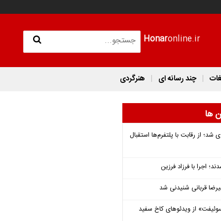
Honar
online.ir
غات
چند رسانه ای
هنرگردی
ن ها
شد؛ از رقابت با پلتفرم‌ها استقبال
؛ اجرا با فرزاد فرزین
یرضا قربانی شنیدنی شد
وئیفت» از ویدئوهای کاخ سفید