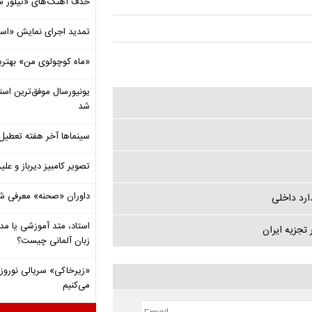
حذف آهنگ‌های «تیلور س
تمدید اجرای نمایش «اس
«ماه کوچولوی من» بهتری
شد
سینماها آخر هفته تعطی
تصویر کامبیز دیرباز و عل
داوران «صحنه» معرفی شدند
ارد داخلی
استاد، متد آموزشی یا مد
 تجزیه ایران
زبان آلمانی چیست؟
«زیرخاکی» سریالی نوروزی 
می‌کنیم