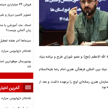
فروش ۴۴ میلیاردی سینما در دومین هفته‌ مرداد
تصویر کامبیز دیرباز و عل
استاد، متد آموزشی یا مد
زبان آلمانی چیست؟
سینماها آخر هفته تعطی
تله‌تئاتر «ژولیوس سزار» 
الله الاعظم (عج) و عضو شورای طرح و برنامه بنیاد
شد
د بین المللی فرهنگی هنری امام رضا علیه‌السلام
ی؛ موسس سازمان اوج، ۱۵ سال مدیریت سازمان هنری رسانه‌ای اوج را برعهده داشت و بعد از
بود.
آخرین اخبار
تله‌تئاتر «ژولیوس سزار» 