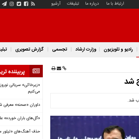
ارتباط با ما
درباره ما
تبلیغات
آرشیو
رادیو و تلویزیون
وزارت ارشاد
تجسمی
گزارش تصویری
تبلی
پربیننده تری
 شد
«زیرخاکی» سریالی نوروزی 
می‌کنیم
ب شد.
داوران «صحنه» معرفی شدند
«گل‌های باران خورده» عل
حذف آهنگ‌های «تیلور س