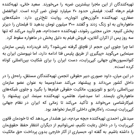
تهیه‌کنندگان از این ماجرا بیشترین ضربه را می‌خورند. سعید خانی، تهیه‌کننده
فیلم «رها» گفت: فیلمش حدود ۲۰ میلیارد تومان ضرر کرده است. ابوالفضل
صفاری، تهیه‌کننده «گوزن‌های اتوبان»، روایت تلخ‌تری دارد: «شبکه‌های
ماهواره‌ای به او زنگ زدند و گفتند ۳۰۰ میلیون تومان بدهید تا فیلمتان را دیرتر
پخش کنیم». حتی مجتبی رشوند، تهیه‌کننده «صددام»، هم تأیید می‌کند که تنها
سه روز پس از اکران آنلاین، فروش فیلم به دلیل پخش در ماهواره سقوط کرد.
اما چرا جلوی این حجم از قاچاق گرفته نمی‌شود؟ رائد فریدزاده رئیس سازمان
سینمایی می‌گوید «پیگیری از طریق پلیس فتا ادامه دارد، اما نپیوستن ایران به
کنوانسیون‌های جهانی کپی‌رایت، دست ایران را برای شکایت بین‌المللی کوتاه
کرده است».
در این میان، داود صبوری دبیر حقوقی انجمن تهیه‌کنندگان مستقل، راه‌حل را در
داخل کشور می‌داند و پیشنهاد می‌کند صداوسیما به عنوان عضو سازمان
بین‌المللی رادیو و تلویزیون، مالکیت حقوقی فیلم‌ها را بگیرد و جلوی شبکه‌های
ماهواره‌ای بایستد. اما سیدضیاء هاشمی، تهیه‌کننده سینما، این پیشنهاد را
غیرکارشناسی می‌خواند و تأکید می‌کند تا زمانی که ایران در نظام جهانی
کپی‌رایت نیست، راه‌کارهای داخلی کارساز نخواهد بود.
سیدعلی احمدی تهیه‌کننده «بچه مردم»، نیز هشدار می‌دهد که تا خودمان قانون
کپی‌رایت را در داخل رعایت نکنیم، نمی‌توانیم از دیگران انتظار حفظ حقوق‌مان
را داشته باشیم. به گفته او، «بسیاری از آثار خارجی بدون پرداخت حق مالکیت