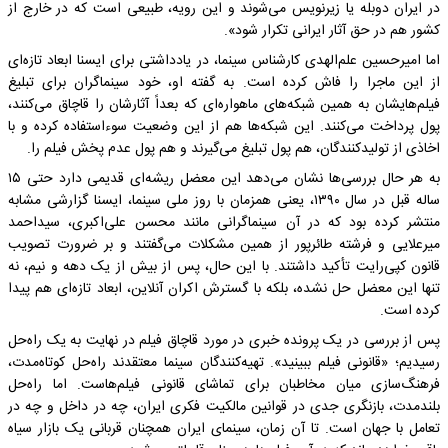
در ایران دوبله یا زیرنویس می‌شوند و این رویه، طبیعی است که در خارج از
کشور هم در حق آثار ایرانی تکرار شود».
اما امیرحسین علم‌الهدی کارشناس سینما، در یادداشتی برای ایسنا ابعاد تازه‌ای
از این ماجرا را فاش کرده است. به گفته او، خود سینماگران برای تبلیغ
فیلم‌هایشان به همین شبکه‌های ماهواره‌ای که بعداً آثارشان را قاچاق می‌کنند،
پول پرداخت می‌کنند. این شبکه‌ها هم از این وضعیت سوءاستفاده کرده و با
اخاذی از تولیدکنندگان، هم پول تبلیغ می‌گیرند و هم پول عدم پخش فیلم را.
به هر حال بررسی‌ها نشان می‌دهد این معضل ریشه‌ای قدیمی دارد حتی ۱۵
ساله قبل در سال ۱۳۹۰، یعنی همزمان با روز ملی سینما، ایسنا گزارشی مشابه
منتشر کرده بود که در آن سینماگرانی مانند محسن علی‌اکبری، سیداحمد
میرعلایی و فرشته طائرپور از همین مشکلات می‌گفتند و بر ضرورت تصویب
قانون کپی‌رایت تأکید داشتند. با این حال، پس از بیش از یک دهه و نیم، نه
تنها این معضل حل نشده، بلکه با گسترش اکران آنلاین، ابعاد تازه‌ای هم پیدا
کرده است.
پس از بررسی در یک پرونده خبری در مورد قاچاق فیلم در نهایت به یک راه‌حل
رسیدیم؛ «قانونی فیلم ببینید». تهیه‌کنندگان سینما معتقدند راه‌حل کوتاه‌مدت،
فرهنگ‌سازی میان مخاطبان برای تماشای قانونی فیلم‌هاست. اما راه‌حل
بلندمدت، بازنگری جدی در قوانین مالکیت فکری ایران، چه در داخل و چه در
تعامل با جهان است. تا آن زمان، سینمای ایران همچنان قربانی یک بازار سیاه