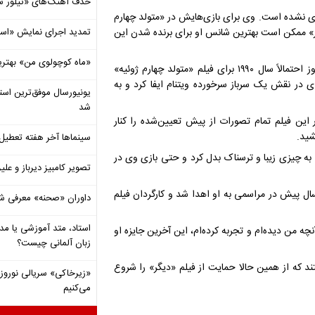
حذف آهنگ‌های «تیلور س
گری نشده است. وی برای بازی‌هایش در «متولد چهارم
گِر» ممکن است بهترین شانس او برای برنده شدن این
تمدید اجرای نمایش «اس
«ماه کوچولوی من» بهتری
اگر بازی تحسین شده دنیل دی-لوئیس در فیلم «پای چپ من» نبود، کروز احتمالاً سال ۱۹۹۰ برای فیلم «متولد چهارم ژوئیه»
‌ای در نقش یک سرباز سرخورده ویتنام ایفا کرد و به
شد
ر این فیلم تمام تصورات از پیش تعیین‌شده را کنار
شید.
سینماها آخر هفته تعطی
ه چیزی زیبا و ترسناک بدل کرد و حتی بازی وی در
تصویر کامبیز دیرباز و عل
سال پیش در مراسمی به او اهدا شد و کارگردان فیلم
داوران «صحنه» معرفی شدند
استاد، متد آموزشی یا مد
نچه من دیده‌ام و تجربه کرده‌ام، این آخرین جایزه او
زبان آلمانی چیست؟
ند که از همین حالا حمایت از فیلم «دیگر» را شروع
«زیرخاکی» سریالی نوروزی 
می‌کنیم