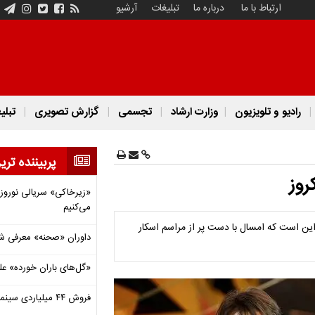
ارتباط با ما
درباره ما
تبلیغات
آرشیو
رادیو و تلویزیون
وزارت ارشاد
تجسمی
گزارش تصویری
تبلی
پربیننده تری
روز
«زیرخاکی» سریالی نوروزی 
می‌کنیم
ین است که امسال با دست پر از مراسم اسکار
داوران «صحنه» معرفی شدند
«گل‌های باران خورده» عل
فروش ۴۴ میلیاردی سینما در دومین هفته‌ مرداد