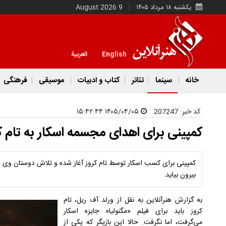
یکشنبه ۱۸ مرداد ۱۴۰۵
9 August 2026
English
العربية
خانه
سینما
تئاتر
کتاب و ادبیات
موسیقی
فرهنگی
کد خبر:
207247
۱۴۰۵/۰۴/۰۵ ۱۵:۴۲:۴۴
کمپینی برای اهدای مجسمه اسکار به تام ک
کمپینی برای کسب اسکار توسط تام کروز آغاز شده و تلاش دوستان وی ا
بیرون بیاید.
به گزارش هنرآنلاین به نقل از ورلد آف ریل، تام
کروز باید برای فیلم «مگنولیا» جایزه اسکار
می‌گرفت، اما نگرفت. حالا این بازیگر که یکی از