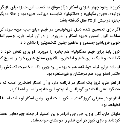
کروز با وجود چهار نامزدی اسکار هرگز موفق به کسب این جایزه برای بازی
ژوئیه»، «جری مگوایر» و «ماگنولیا» شایسته دریافت جایزه بود و حالا «دی
جایزه در بیش از ۲۵ سال گذشته باشد.
ساخته الیور استون جایزه اسکار را می‌برد. او در آن فیلم، بازی جسورانه
خوبی فروپاشی جسمی و عاطفی‌ چنین شخصیتی را نشان داد.
کروز باید برای فیلم «مگنولیا» هم جایزه را می‌برد. او برای نقش خود د
گذاشت و با یک بازی خام و انفجاری، بالاترین سطح هنری خود را به رخ ک
او باید برای فیلم «وثیقه» هم جایزه می‌برد چون یک شخصیت آدمکش را ب
«تندر استوایی» هم درخشان و غیرمنتظره بود.
از نظر فنی، کروز یک اسکار در کارنامه دارد و آن اسکار افتخاری است که 
«دیگِر» یعنی الخاندرو گونزالس ایناریتو، این جایزه را به او اهدا کرد.
ایناریتو در معرفی کروز گفت: ممکن است این اولین اسکار او باشد، اما با آ
نخواهد بود.
مایکل مان، گلن پاول، جی.جی.آبرامز و بن استیلر از جمله چهره‌هایی هست
کرده‌اند و بازی کروز در این فیلم را درخشان خوانده‌اند.