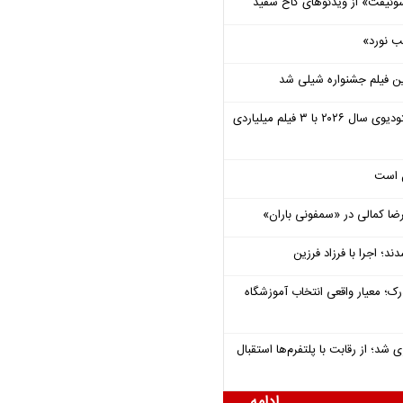
وئیفت» از ویدئوهای کاخ سفید
ب نورد»
ن فیلم جشنواره شیلی شد
یونیورسال موفق‌ترین استودیوی سال ۲۰۲۶ با ۳ فیلم میلیاردی
ل است
یرضا کمالی در «سمفونی باران»
؛ اجرا با فرزاد فرزین
رک؛ معیار واقعی انتخاب آموزشگاه
شد؛ از رقابت با پلتفرم‌ها استقبال
ادامه ...