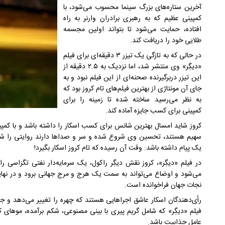
آخرین ستاره‌های بزرگ سینما محسوب می‌شود، با
کمپینی عظیم که به رهبری برادران وارنر به راه
افتاده، حمایت می‌شود تا بتواند اولین مجسمه
طلایی خود را دریافت کند.
در حالی که به تازگی یک تیزر ۳ دقیقه‌ای برای فیلم
«دیگِر» وی منتشر شد، اما نزدیک به ۲.۵ دقیقه از
این تیزر دربرگیرنده صحنه‌ای از این فیلم نبود و به
جای آن مونتاژی از بهترین فیلم‌های تام کروز بود که
به نظر می‌رسید ساخته شده تا زمینه را برای
کمپینی برای کسب جایزه آماده ‌کند.
کروز شاید امسال بهترین شانس برای کسب اسکار را داشته باشد و با کمپینی
سهیم هستند، تحسین وی شروع شده و سر و صداها دارند روایتی را شکل م
یک پیام داشته باشد: وقت آن رسیده که تام کروز اسکار بگیرد!
در فیلم «دیگِر»، کروز نقش دیگِر راکول، یک سرمایه‌دار نفتی تگزاسی 
می‌شود و اوضاع می‌تواند به سمت یک هرج و مرج جهانی برود و در نهایت
نجات جهان فراخوانده است.
رأی‌دهندگان اسکار عاشق اجراهایی هستند که چهره را تغییر می‌دهد و جذا
فیلم «دیگِر» که شامل گریم پیری با بینی مصنوعی، شکم برآمده، موهای
عامل جذابیت باشد.