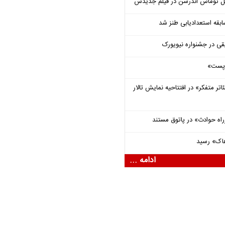
ل توماس ٱندرسن در فیلم جدیدش
قه استعدادیابی طنز شد
قی در جشنواره نیویورک
 «پست»
اتر متفکر» در افتتاحیه نمایش تالار
راه حوادث» در پاتوق مستند
هاک» رسید
ادامه ...