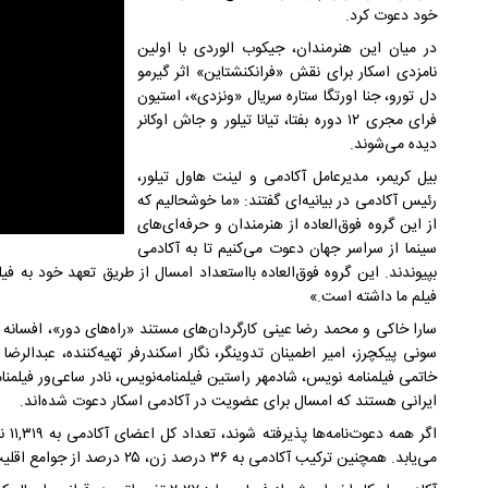
خود دعوت کرد.
در میان این هنرمندان، جیکوب الوردی با اولین
نامزدی اسکار برای نقش «فرانکنشتاین» اثر گیرمو
دل تورو، جنا اورتگا ستاره سریال «ونزدی»، استیون
فرای مجری ۱۲ دوره بفتا، تیانا تیلور و جاش اوکانر
دیده می‌شوند.
بیل کریمر، مدیرعامل آکادمی و لینت هاول تیلور،
رئیس آکادمی در بیانیه‌ای گفتند: «ما خوشحالیم که
از این گروه فوق‌العاده از هنرمندان و حرفه‌ای‌های
سینما از سراسر جهان دعوت می‌کنیم تا به آکادمی
بپیوندند. این گروه فوق‌العاده بااستعداد امسال از طریق تعهد خود به
فیلم ما داشته است.»
سارا خاکی و محمد رضا عینی کارگردان‌های مستند «راه‌های دور»، افسا
سونی پیکچرز، امیر اطمینان تدوینگر، نگار اسکندرفر تهیه‌کننده، عبدال
خاتمی فیلمنامه نویس، شادمهر راستین فیلمنامه‌نویس، نادر ساعی‌ور فیلمن
ایرانی هستند که امسال برای عضویت در آکادمی اسکار دعوت شده‌اند.
می‌یابد. همچنین ترکیب آکادمی به ۳۶ درصد زن، ۲۵ درصد از جوامع اقلیت و ۲۲ درصد بین‌المللی خواهد رسید.