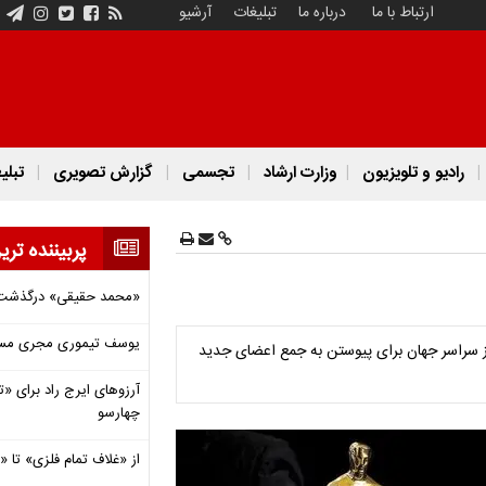
ارتباط با ما
درباره ما
تبلیغات
آرشیو
رادیو و تلویزیون
وزارت ارشاد
تجسمی
گزارش تصویری
تبلی
پربیننده تری
«محمد حقیقی» درگذشت
یوسف تیموری مجری مساب
۵۲۹ هنرمند و حرفه‌ای سینما از سراسر جهان برای پیوستن به جمع اعضای جدید
آرزوهای ایرج راد برای «تئ
چهارسو
از «غلاف تمام فلزی» تا