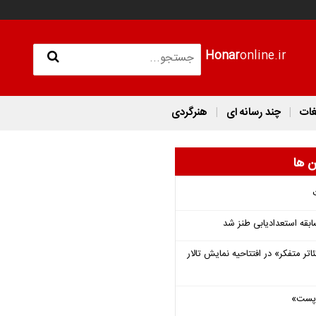
Honar
online.ir
غات
چند رسانه ای
هنرگردی
ن ها
قه استعدادیابی طنز شد
اتر متفکر» در افتتاحیه نمایش تالار
 «پست»