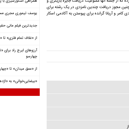
غییراتی در قوانین اعمال کرده که از جمله آنها ممنوعیت دریافت جایزه بازیگری و
همراهی اسکورسیزی با پ
چنین مجوز دریافت چندین نامزدی در یک رشته برای
کامر و آریانا گرانده برای پیوستن به آکادمی اسکار
یوسف تیموری مجری مساب
جدیدترین فیلم مانی حقی
از «غلاف تمام فلزی» تا
آرزوهای ایرج راد برای «تئ
چهارسو
از «عمق میدان» تا «چهار
«بیضایی‌خوانی» به «اژد
ز