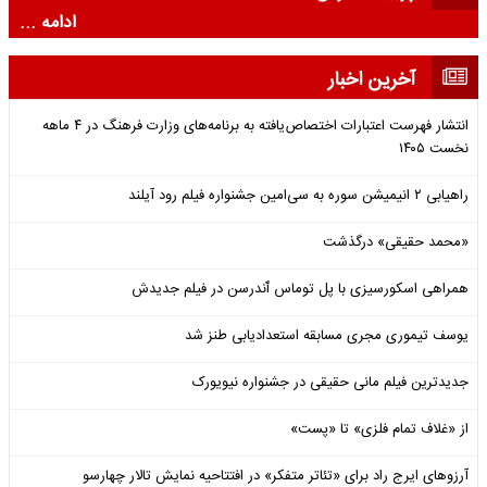
ادامه ...
آخرین اخبار
انتشار فهرست اعتبارات اختصاص‌یافته به برنامه‌های وزارت فرهنگ در ۴ ماهه
نخست ۱۴۰۵
راهیابی ۲ انیمیشن سوره به سی‌امین جشنواره فیلم رود آیلند
«محمد حقیقی» درگذشت
همراهی اسکورسیزی با پل توماس ٱندرسن در فیلم جدیدش
یوسف تیموری مجری مسابقه استعدادیابی طنز شد
جدیدترین فیلم مانی حقیقی در جشنواره نیویورک
از «غلاف تمام فلزی» تا «پست»
آرزوهای ایرج راد برای «تئاتر متفکر» در افتتاحیه نمایش تالار چهارسو