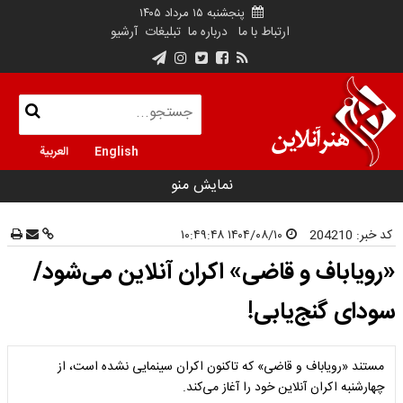
پنجشنبه ۱۵ مرداد ۱۴۰۵
ارتباط با ما
درباره ما
تبلیغات
آرشیو
English
العربية
نمایش منو
کد خبر:
204210
۱۴۰۴/۰۸/۱۰ ۱۰:۴۹:۴۸
«رویاباف و قاضی» اکران آنلاین می‌شود/
سودای گنج‌یابی!
مستند «رویاباف و قاضی» که تاکنون اکران سینمایی نشده است، از
چهارشنبه اکران آنلاین خود را آغاز می‌کند.