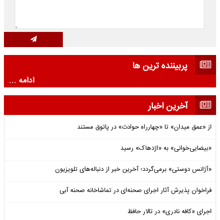
پربیننده ترین ها
ادامه ...
آخرین اخبار
از «عمق میدان» تا «چهارراه حوادث» در پاتوق مستند
«بیضایی‌خوانی» به «اژدهاک» رسید
«آژانس دوستی» برمی‌گردد؛ آخرین خبر از دنباله‌های تلویزیون
فراخوان پذیرش آثار اجرای صحنه‌ای در تماشاخانه صحنه آبی
اجرای «کافه نادری» در تالار حافظ