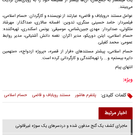
یک فیلمساز به جمع‌شان، آن‌ها بیشتر از همیشه خود را به رویای‌شان نزدیک‌
می‌بینند.
عوامل مستند «رویاباف و قاضی» عبارتند از نویسنده و کارگردان: حسام اسلامی،
فیلمبردار: حامد حسینی سنگری، تدوین: افسانه سالاری، صداگذار: مهرشاد
ملکوتی، صدابردار: مهدی جبین‌شناس، موسیقی: یونس اسکندری، تهیه‌کننده:
حسام اسلامی، ایتن دوریکو، مدیر اکران: نغمه دانش آشتیانی، مدیر روابط
عمومی: محمد کفیلی.
حسام اسلامی، پیشتر مستندهای «فرار از قصر»، «پروژه ازدواج»، «متهمین
دایره بیستم» و... را تهیه‌کنندگی و کارگردانی کرده است.
انتهای پیام
ویژه:
کلمات کلیدی:
پلتفرم هاشور
مستند رویاباف و قاضی
حسام اسلامی
اخبار مرتبط
ماجرای کشف یک گنج مدفون شده و دردسرهای یک سوژه غیرقانونی