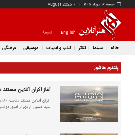
جمعه ۱۶ مرداد ۱۴۰۵
7 August 2026
English
العربية
خانه
سینما
تئاتر
کتاب و ادبیات
موسیقی
فرهنگی
پلتفرم هاشور
آغاز اکران آنلاین مستند «فاصله ۲۸۰»
اک
سید حسین آزادی از امروز دوشنبه ۴ اسفندماه در پلتفرم هاشور آغاز می‌ش