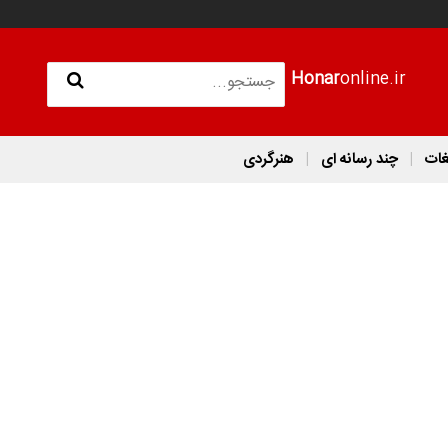
Honar
online.ir
غات
چند رسانه ای
هنرگردی