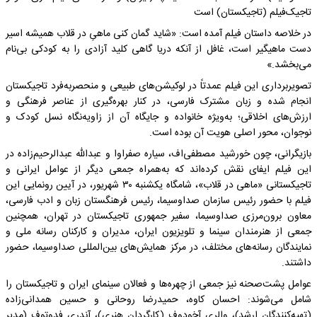
تاجیک‌فیلم (تاجیکستان) است
در خلاصه داستان فیلم آمده است: «شاید گمان کنی ماهیِ در قلاب همیشه اسیر
دست ماهیگیر است، غافل از آنکه دریا گاهی کلید آزادی را به کودکی بی‌نام
می‌بخشد.»
تصویربرداری این فیلم عمدتاً در لوکیشن‌های طبیعی و منحصر‌به‌فرد تاجیکستان
انجام شده و زبان مشترک فارسی، در کنار بهره‌گیری از عناصر فرهنگی و
ارزش‌های اخلاقی؛ به‌ویژه خانواده و جایگاه آن از زاویه‌نگاه نسل کودک و
نوجوان، محور اصلی هویت آن بوده است.
بازیگرانی، چون خورشید مصطفی‌اف، سیاره صفراوا و عبدالله عبدالرحیم‌زاده در
این فیلم ایفای نقش کرده‌اند که به‌همراه جمعی دیگر از عوامل ایرانی و
تاجیکستانی «ماهی در قلاب»، شامگاه یکشنبه ۳۰ شهریور، در آیین رونمایی این
فیلم با حضور رئیس سازمان صداوسیما، رئیس فرهنگستان زبان و ادب فارسی،
معاون برون‌مرزی صداوسیما، سفیر جمهوری تاجیکستان در تهران، همچنین
جمعی از هنرمندان سینما و تلویزیون ایران، مدیران و کارکنان رسانه ملی و
نمایندگان رسانه‌های مختلف، در مرکز همایش‌های بین‌المللی صداوسیما، حضور
داشتند.
عوامل پشت‌صحنه نیز جمعی از چهره‌ها و فعالان سینمای ایران و تاجیکستان را
شامل می‌شوند: احسان کاوه، حمیدرضا روحانی و حسین همدانی‌زاده
(تهیه‌کنندگان ارشد)، والری آخودوف (کارگردان هنری)، آندری فدوتوف (مدیر