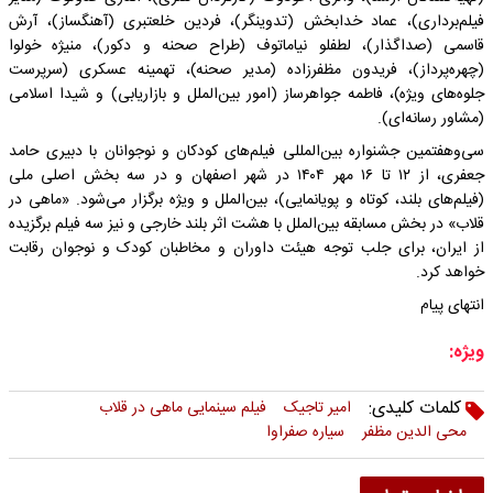
فیلم‌برداری)، عماد خدابخش (تدوینگر)، فردین خلعتبری (آهنگساز)، آرش
قاسمی (صداگذار)، لطفلو نیاماتوف (طراح صحنه و دکور)، منیژه خولوا
(چهره‌پرداز)، فریدون مظفرزاده (مدیر صحنه)، تهمینه عسکری (سرپرست
جلوه‌های ویژه)، فاطمه جواهرساز (امور بین‌الملل و بازاریابی) و شیدا اسلامی
(مشاور رسانه‌ای).
سی‌وهفتمین جشنواره بین‌المللی فیلم‌های کودکان و نوجوانان با دبیری حامد
جعفری، از ۱۲ تا ۱۶ مهر ۱۴۰۴ در شهر اصفهان و در سه بخش اصلی ملی
(فیلم‌های بلند، کوتاه و پویانمایی)، بین‌الملل و ویژه برگزار می‌شود. «ماهی در
قلاب» در بخش مسابقه بین‌الملل با هشت اثر بلند خارجی و نیز سه فیلم برگزیده
از ایران، برای جلب توجه هیئت داوران و مخاطبان کودک و نوجوان رقابت
خواهد کرد.
انتهای پیام
ویژه:
کلمات کلیدی:
امیر تاجیک
فیلم سینمایی ماهی در قلاب
محی الدین مظفر
سیاره صفراوا