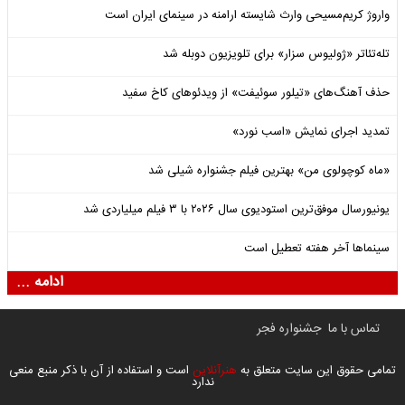
واروژ کریم‌مسیحی وارث شایسته ارامنه در سینمای ایران است
تله‌تئاتر «ژولیوس سزار» برای تلویزیون دوبله شد
حذف آهنگ‌های «تیلور سوئیفت» از ویدئوهای کاخ سفید
تمدید اجرای نمایش «اسب نورد»
«ماه کوچولوی من» بهترین فیلم جشنواره شیلی شد
یونیورسال موفق‌ترین استودیوی سال ۲۰۲۶ با ۳ فیلم میلیاردی شد
سینماها آخر هفته تعطیل است
ادامه ...
تماس با ما
جشنواره فجر
تمامی حقوق این سایت متعلق به
هنرآنلاین
است و استفاده از آن با ذکر منبع منعی
ندارد