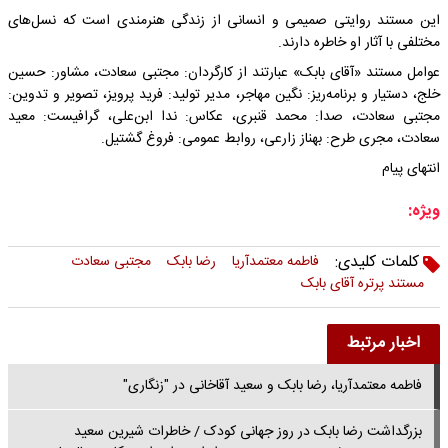
این مستند روایتی صمیمی و انسانی از زندگی هنرمندی است که نسل‌های
مختلفی با آثار او خاطره دارند.
عوامل مستند «آقای بابک» عبارتند از کارگردان: مجتبی سعادت، مشاور: حسین
خلج، دستیار و برنامه‌ریز: نگین مهاجر، مدیر تولید: فرید پرویز، تصویر و تدوین:
مجتبی سعادت، صدا: محمد قنبری، عکاس: ندا ابن‌علی، گرافیست: معید
سعادت، مجری طرح: بهناز زارعی، روابط عمومی: فروغ گشتیل.
انتهای پیام
ویژه:
کلمات کلیدی:
فاطمه معتمدآریا
رضا بابک
مجتبی سعادت
مستند پرتره آقای بابک
اخبار مرتبط
فاطمه معتمدآریا، رضا بابک و سعید آقاخانی در "زنگاری"
بزرگداشت رضا بابک در روز جهانی کودک / خاطرات شیرین سعید