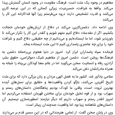
مفاهیم ‌در وجود یک ملت است. فرهنگ مقاومت در وجود انسان گسترش پیدا
می‌کند. واقعا به شرافت، حسن‌نیت، زیرکی کسانی که در این‌ عرصه کاری
می‌کنند و قدرت ‌تشخیص دارند درود می‌فرستم زیرا آنها فداکارانه‌ این‌ کار را
می‌کنند.
وی ادامه داد: دشمن‌کاریی می‌کند در دفاع از ارزش‌های خودمان خجالت
بکشیم، اگر از مقدسات دفاع کنیم متهم شویم و آنقدر این‌ کار را تکرار می‌کند تا
باورپذیر شود، اما ما ایستاده‌ایم و می‌دانیم از چه حقیقتی دفاع کنیم و شرافت
خود را برای چه عناصری پاسداری کنیم تا این ملت ایستاده بماند.
فرمانده سپاه پاسداران ابراز کرد: امروز در دنیا هجوم بی‌رحمانه دشمن به
فرهنگ‌ها روشن است. دشمن امروز از مفاهیم شیک دموکراسی، ‌حقوق بشر،
آزادی، رفاه و انسانیت سخن‌ می‌گوید ‌اما در عالم معنا کودکان بی‌پناه را شبانه به
همراه مادرانشان دفن می‌کند.
سلامی یادآور شد: کشور ما به فضل الهی ‌مردان ‌و زنان‌ بزرگی دارد که برای ملت
تاریخ آفرینی می‌کنند، ‌بازگو ‌کردن‌ واقعیت‌ها و حقایق برای نسل‌های آینده
بهترین‌ ثروت است، وقتی ما کودک‌ بودیم پناهگاه‌مان داستان‌های رستم و
سهراب بود و از قوه تخیل خودمان برای ساختن قهرمان استفاده ‌می‌کردیم‌ اما
امروز انقدر رستم ‌و سهراب داریم ‌که دیگر نیازمند اسطوره‌سازی نیستیم. آن
داستان‌های شاهنامه زیبا بود اما واقعیت صدچندان زیباتر است.
وی در پایان سخن گفت: از تمامی هنرمندانی ‌که در این ‌مسیر قدم‌ بر می‌دارند