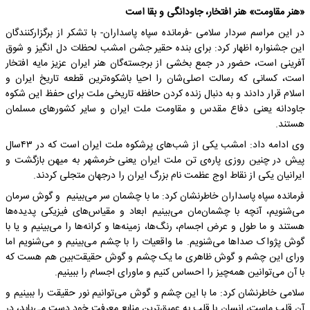
«هنر مقاومت» هنر افتخار، جاودانگی و بقا است
در این مراسم سردار سلامی -فرمانده سپاه پاسداران- با تشکر از برگزارکنندگان
این جشنواره اظهار کرد: برای بنده‌ حقیر جشن امشب لحظات دل انگیز و شوق
آفرینی است، حضور در جمع بخشی از برجسته‌گان هنر ایران عزیز مایه افتخار
است، کسانی که رسالت اصلی‌شان را احیا باشکوه‌ترین‌ قطعه تاریخ ایران‌ و
اسلام قرار دادند و به دنبال زنده کردن حافظه تاریخی ملت برای حفظ این شکوه
جاودانه یعنی دفاع مقدس و مقاومت ملت ایران و سایر کشورهای مسلمان
هستند.
وی ادامه داد: امشب یکی از شب‌های پرشکوه ملت ایران است که در ۴۳سال
پیش در چنین روزی پاره‌ی تن ملت ایران یعنی خرمشهر به میهن بازگشت و
ایرانیان یکی از نقاط اوج عظمت نام بزرگ ایران را درجهان متجلی کردند.
فرمانده سپاه پاسداران خاطرنشان کرد: ما با چشمان سر می‌بینیم و گوش سرمان
می‌شنویم، آنچه با چشمان‌مان می‌بینیم ابعاد و مقیاس‌های فیزیکی پدیده‌ها
هستند و ما طول و عرض اجسام، رنگ‌ها، زمینه‌ها و کرانه‌ها را می‌بینیم و یا با
گوش پژواک صداها می‌شنویم. ما واقعیات را با چشم می‌بینیم و می‌شنویم اما
ورای این چشم و گوش ظاهری ما یک چشم و گوش حقیقت‌بین هم هست که
با آن می‌توانین همه‌چیز را احساس کنیم و ماورای اجسام را ببینیم.
سلامی خاطرنشان کرد: ما با این چشم و گوش می‌توانیم نور حقیقت را ببینیم و
آن قلب ماست، انسان با قلب به عمیق‌ترین منابع معرفت خود دست می‌یابد، در