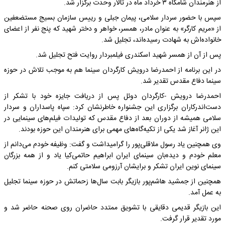
از هنرمندان شامگاه ۳ خرداد ماه در تالار وحدت برگزار شد.
سپس با حضور سردار سلامی، پیمان جبلی و رییس سازمان بسیج مستضعفین
از «مریم کارگر» به عنوان مادر، همسر، خواهر و دختر شهید که پنج نفر از اعضای
خانواده‌اش به شهادت رسیده‌اند، تجلیل شد.
پس از آن از همسر شهید اسکندری فیلمبردار روایت فتح تجلیل شد.
در این برنامه از احمدرضا درویش کارگردان سینما هم به موجب تلاش در حوزه
سینما دفاع مقدس تقدیر شد.
احمدرضا درویش -کارگردان دوئل پس از دریافت جایزه خود با تشکر از
دست‌اندرکاران برگزاری این جشنواره خاطرنشان کرد: سپاه پاسداران و سردار
سلامی‌ همیشه از دوران بعد از دفاع مقدس که تولیدات فیلم‌های سینمایی در
این ژانر آغاز شد یکی از تکیه‌گاه‌های مهمی برای هنرمندان این حوزه بودند.
وی همچنین یاد رسول ملاقلی‌پور را گرامیداشت و گفت: وظیفه خودم می‌دانم از
معلم خودم و دیده‌بان سینمای ایران ابراهیم حاتمی‌کیا یاد و از همه بزرگان
سینمای نوین ایران تشکر و برایشان آرزومی سلامتی کنم.
همچنین از جمشید هاشم‌پور بازیگر بابت سال‌ها زحماتش در حوزه سینما تجلیل
به عمل آمد.
این بازیگر قدیمی دقایقی با تشویق ممتدد حاضران روی صحنه حاضر شد و
مورد تقدیر قرار گرفت.