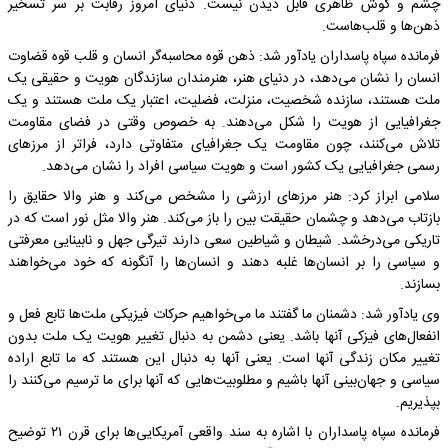
چشم و گوش ظاهری قابل دیدن نیست. دنیای امروز رقابت ‌بر سر تسخیر
ذهن‌ها و قلب‌هاست.
فرمانده سپاه پاسداران یادآور شد: ذهن قوه محاسبه‌گر انسان و قلب قوه قضاوت
انسان را نشان می‌دهد، در دنیای هنر، هنرمندان سازندگان هویت و حقیقی یک
‌ملت هستند، سازنده شخصیت، منزلت، فضلیت، اعتبار یک ملت هستند و یک
جغرافیایی از هویت را شکل می‌دهند. به خصوص وقتی در فضای مقاومت
تلاش می‌کنند، چون مقاومت یک جغرافیای متفاوتی دارد، فراتر از مرزهای
رسمی جغرافیایی یک‌ کشور است و هویت سیاسی افراد را نشان می‌دهد.
سلامی ابراز کرد: هنر مرزهای ارزشی را مشخص می‌کند و هنر والا حقایق را
بازتاب می‌دهد و چشمان حقیقت بین را باز می‌کند. هنر والا مثل نور است که در
تاریکی می‌درخشد. شیطان و شیاطین سعی دارند تیرگی جهل و نابینایی معرفتی
و سیاسی را بر انسان‌ها غلبه دهند و انسان‌ها را آنگونه که خود می‌خواهند
بسازند.
وی یادآور شد: دشمنان ما گفتند ما می‌خواهیم حرکات فیزیکی ملت‌ها تابع فعل و
انفعال‌های فیزکی آنها باشد. یعنی دشمن به دنبال تغییر هویت یک ملت بدون
تغییر مکان زندگی آنها است. یعنی آنها به دنبال این هستند که ما تابع اراده
سیاسی و جهان‌بینی آنها باشیم و مطلوبیت‌هایی ‌که آنها برای ما ترسیم می‌کنند را
بپذیریم.
فرمانده سپاه پاسداران با اشاره به سند واقعی آمریکایی‌ها برای قرن ۲۱ توضیح