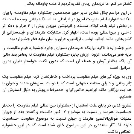
تشکر می‌کنم. ما فرزندان زیادی تقدیم‌کردیم ‌تا ملت جاودانه بماند.
در این مراسم جلال غفاری قدیر -دبیر هجدهمین جشنواره فیلم‌ مقاومت- با بیان
اینکه جشنواره فیلم مقاومت امروز در شرایطی به ایستگاه پایانی رسیده است که
در بخش فیلم بلند، کوتاه، مستند و انیمیشن میزبان بیش از ۳ هزار و ۵۰۰ اثر
داخلی و بین‌المللی بوده است، اظهار کرد: مشارکت هنرمندان و فیلمسازانی از
کشورهایی مانند ایتالیا، تونس، آرژانتین، عراق و لبنان مایه فخر جشنواره بود.
دبیر جشنواره با تاکید براینکه هنرمندان بسیاری جایزه جشنواره فیلم مقاومت را
مایه فخر می‌دانند، افزود: ارزش جایزه جشنواره فیلم مقاومت نه بخاطر بعد مالی
آن بلکه بخاطر آرمان و هدف آن است که بدون لکنت خواستار دنیای بدون
اسرائیل است.
وی به ویژه گی‌های فیلم مقاومت پرداخت و خاطرنشان کرد: فیلم مقاومت یک
ژانر وطنی و دارای مخاطب جهانی است که با تربیت نسل‌های جدید و جوان با
هدایت بزرگانی مانند ابراهیم حاتمی‌کیا و احمدرضا درویش به دنبال گسترش آن
هستیم.
غفاری قدیر، در پایان علت استقبال از جشنواره بین‌المللی فیلم مقاومت را بخاطر
حساسیت هنرمندان نسبت به موضوع ۷ اکتبر دانست و گفت: بعد از جریان
عملیات طوفان‌الاقصی هنرمندان جهان نسبت به موضوع مقاومت حساسیت
دارند لذا آثار متعددی در این موضوع خلق شده است که در این جشنواره
انعکاس داشت.