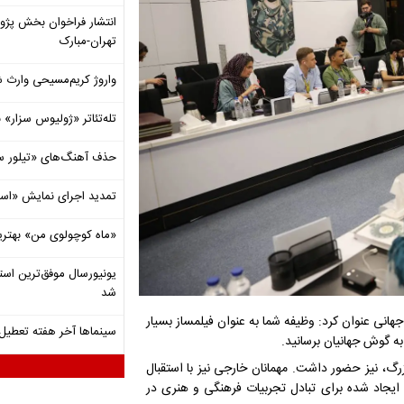
انتشار فراخوان بخش پژ
تهران-مبارک
واروژ کریم‌مسیحی وارث ش
تله‌تئاتر «ژولیوس سزار» 
حذف آهنگ‌های «تیلور س
تمدید اجرای نمایش «اس
«ماه کوچولوی من» بهتری
شد
 جهانی عنوان کرد: وظیفه شما به عنوان فیلمساز بسیار
سینماها آخر هفته تعطی
ه گوش جهانیان برسانید.
رگ، نیز حضور داشت. مهمانان خارجی نیز با استقبال
یجاد شده برای تبادل تجربیات فرهنگی و هنری در