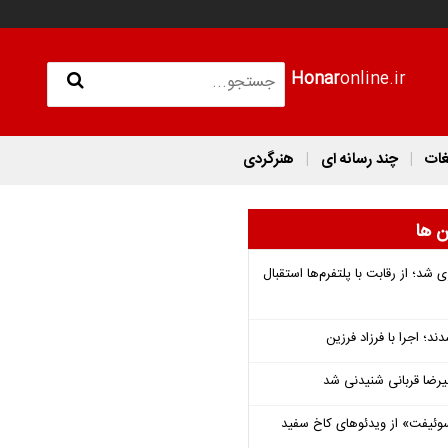
Honar
online.ir
غات
چند رسانه ای
هنرگردی
ن ها
شد؛ از رقابت با پلتفرم‌ها استقبال
؛ اجرا با فرزاد فرزین
یرضا قربانی شنیدنی شد
وئیفت» از ویدئوهای کاخ سفید