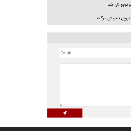
 نوجوانان شد
متروپل تا«پیش مرگ»