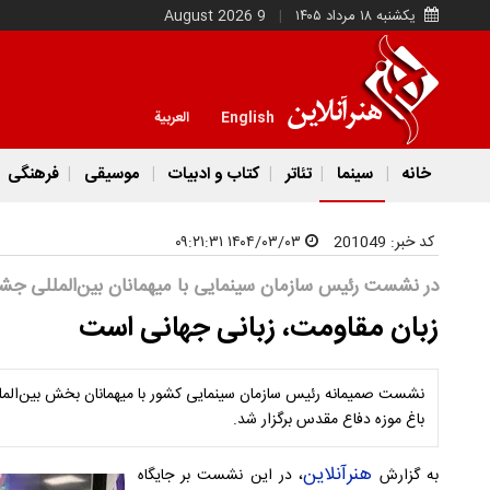
یکشنبه ۱۸ مرداد ۱۴۰۵
9 August 2026
English
العربية
خانه
سینما
تئاتر
کتاب و ادبیات
موسیقی
فرهنگی
کد خبر:
201049
۱۴۰۴/۰۳/۰۳ ۰۹:۲۱:۳۱
در نشست رئیس سازمان سینمایی با میهمانان بین‌المللی جش
زبان مقاومت، زبانی جهانی است
نشست صمیمانه‌ رئیس سازمان سینمایی کشور با میهمانان بخش بین‌المل
باغ موزه دفاع مقدس برگزار شد.
هنرآنلاین
به گزارش
، در این نشست بر جایگاه