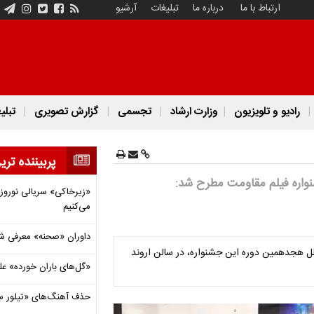
ارتباط با ما
درباره ما
تبلیغات
آرشیو
رادیو و تلویزیون
وزارت ارشاد
تجسمی
گزارش تصویری
تبلی
پربیننده تری
نواره فیلم مقاومت مطرح شد:
«زیرخاکی» سریالی نوروزی 
می‌کنیم
داوران «صحنه» معرفی شدند
ل هجدهمین دوره این جشنواره، در سالن اروند
«گل‌های باران خورده» عل
حذف آهنگ‌های «تیلور س