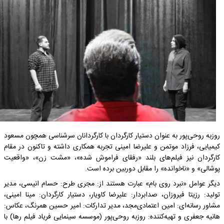
روزبه روحی‌پور به عنوان دستیار کارگردان با کارگردانان سرشناسی همچون مسعود
کیمیایی، فرزاد موتمن و علیرضا امینی تجربه همکاری داشته و تاکنون در مقام
کارگردان نیز فیلم‌های بلند «رفقای فراموش شده»، «مشت زن»، «واقعیت
پوشالی» و «ناخوانده» را مقابل دوربین برده است.
دیگر عوامل «نبرد روی بام» عبارت هستند از: مجری طرح: حسام انیسی، مدیر
تولید: رزیتا فیروزان، صدابردار: علیرضا کاویار، دستیار کارگردان: مینا امینی،
مشاور رسانه‌ای: امین اعتمادی‌مجد، مدیر تدارکات: امیر حسین همرنگ، عکاس:
هانیه جعفری و تهیه‌کننده: روزبه روحی‌پور (موسسه سینمایی فریاد فیلم رها) با