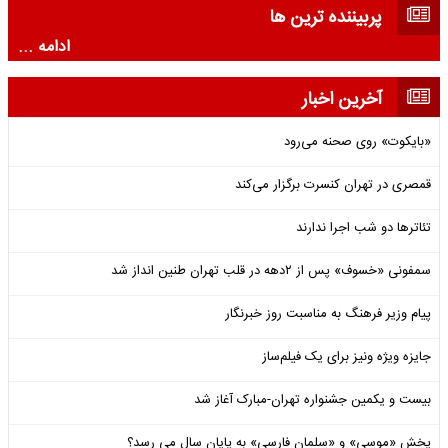
پربیننده ترین ها
ادامه ...
آخرین اخبار
«بایکوت» روی صحنه می‌رود
قمصری در تهران کنسرت برگزار می‌کند
تئاترها دو شب اجرا ندارند
سمفونی «خسوف» پس از ۲دهه در قلب تهران طنین انداز شد
پیام وزیر فرهنگ به مناسبت روز خبرنگار
جایزه ویژه ونیز برای یک فیلم‌ساز
بیست و یکمین جشنواره تهران-مبارک آغاز شد
پخش «موسی» و «سلمان فارسی» به پایان سال می رسد؟