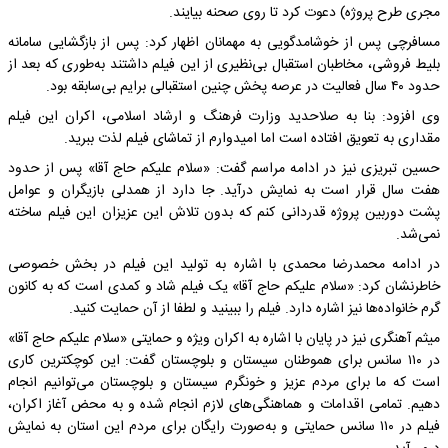
مجری طرح پروژه) دعوت کرد تا روی صحنه بیایند.
مسافرچی پس از خوشامدگویی به مهمانان اظهار کرد: پس از بازگشایی سامانه
بلیط فروشی، مخاطبان استقبال بی‌نظیری از این فیلم داشتند به‌طوری که بعد از
حدود ۴۰ سال فعالیت در عرصه پخش چنین استقبالی برایم بی‌سابقه بود.
وی افزود: بنا به صلاحدید وزارت فرهنگ و ارشاد اسلامی، اکران این فیلم
مقداری به تعویق افتاده است اما امیدوارم از تماشای فیلم لذت ببرید.
حسین تبریزی نیز در ادامه مراسم گفت: «سلام علیکم حاج آقا» پس از حدود
هفت سال قرار است به نمایش درآید. جا دارد از همدلی بازیگران و عوامل
پشت دوربین پروژه قدردانی کنم که بدون تلاش این عزیزان این فیلم ساخته
نمی‌شد.
در ادامه محمدرضا محمدی با اشاره به تولید این فیلم در بخش خصوصی
خاطرنشان کرد: «سلام علیکم حاج آقا» یک فیلم شاد و کمدی است که به کانون
گرم خانواده‌ها نیز اشاره دارد. فیلم را ببینید و لطفا از آن حمایت کنید.
میثم آهنگری نیز در پایان با اشاره به اکران ویژه و حمایتی «سلام علیکم حاج آقا»
در ۱۱۰ سانس برای هموطنان سیستان و بلوچستان گفت: این کوچکترین کاری
است که ما برای مردم عزیز و خونگرم سیستان و بلوچستان می‌توانیم انجام
دهیم. تمامی اقدامات و هماهنگی‌های لازم انجام شده و به محض آغاز اکران،
فیلم در ۱۱۰ سانس حمایتی و به‌صورت رایگان برای مردم این استان به نمایش