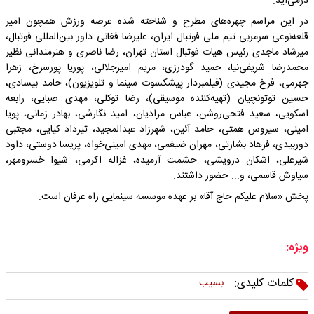
درمی‌آید.
در این مراسم چهره‌های مطرح و شناخته شده عرصه ورزش همچون امیر
قلعه‌نوعی سرمربی تیم ملی فوتبال ایران، علیرضا فغانی داور بین‌المللی فوتبال،
میرشاد ماجدی رئیس هیات فوتبال استان تهران، رضا ناصری و هنرمندانی نظیر
محمدرضا شریفی‌نیا، حمید گودرزی، مریم امیرجلالی، پوریا پورسرخ، زهرا
جهرمی، فرخ مجیدی (فیلمبردار پیشکسوت سینما و تلویزیون)، حامد بیسادی،
حسین توتونچیان (تهیه‌کننده موسیقی)، رضا توکلی، مهدی صبایی، رابعه
اسکویی، سعید فتحی‌روشن، عباس مرادیان، امید نگارشی، بهادر زمانی، پویا
امینی، سیروس همتی، حامد آئین، شهرزاد عبدالمجید، تیرداد کیایی، مجتبی
دوربیدی، فرهاد بشارتی، مهران ضیغمی، مهدی امینی‌خواه، پریسا دوستی، داود
شیرعلی، اشکان درویشی، حشمت آرمیده، غزاله اکرمی، شیوا خسرومهر،
سیاوش قاسمی، و... حضور داشتند.
پخش «سلام علیکم حاج آقا» بر عهده موسسه سینمایی راه عرفان است.
ویژه:
کلمات کلیدی:
بسیب