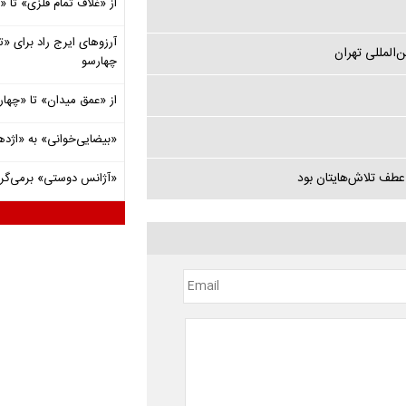
از «غلاف تمام فلزی» تا
آرزوهای ایرج راد برای «تئ
چهارسو
از «عمق میدان» تا «چهار
«بیضایی‌خوانی» به «اژد
 عطف تلاش‌هایتان بود
«آژانس دوستی» برمی‌گردد