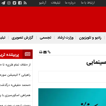
ارتباط با ما
درباره ما
تبلیغات
آرشیو
رادیو و تلویزیون
وزارت ارشاد
تجسمی
گزارش تصویری
تبلی
پربیننده تری
سینمایی
از «غلاف تمام فلزی» تا
راهیابی ۲ انیمیشن سوره به سی‌امین جشنواره فیلم رود آیلند
«محمد حقیقی» درگذشت
همراهی اسکورسیزی با پ
یوسف تیموری مجری مساب