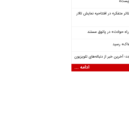
 «پست»
اتر متفکر» در افتتاحیه نمایش تالار
راه حوادث» در پاتوق مستند
هاک» رسید
؛ آخرین خبر از دنباله‌های تلویزیون
ادامه ...