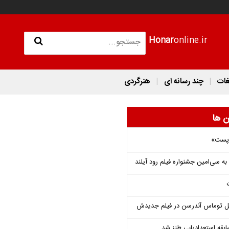
Honar
online.ir
غات
چند رسانه ای
هنرگردی
ن ها
 «پست»
ل توماس ٱندرسن در فیلم جدیدش
قه استعدادیابی طنز شد