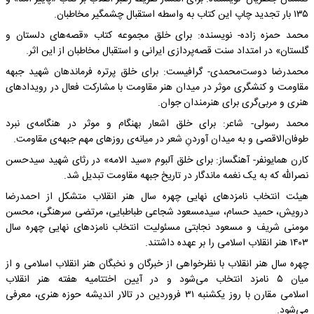
۱۳۵ بار تجدید چاپ این کتاب به واسطه استقبال چشمگیر مخاطبان.
محمد حمزه زاده- نویسنده: برای خلق مجموعه کتاب «قصه‌های دلستان و
گلستان» در امتداد سنت قصه‌پردازی ایرانی و استقبال مخاطبان از این اثر.
محمدرضا دوست‌محمدی- گرافیست: برای خلق پرتره فرماندهان شهید جبهه
مقاومت و کنشگری موثر در میدان هنر مقاومت با مشارکت فعال در رویدادهای
هنری و مربی‌گری برای هنرمندان جوان.
محمد رسولی- شاعر: برای خلق اشعار بهنگام و موثر در هنگامه‌ی نبرد
طوفان‌الاقصی و به میدان آوردنِ شعر در میانه‌ی روزهای مهم جبهه‌ی مقاومت.
کارن همایونفر- آهنگساز: برای خلق آلبوم «سید الامه» در رثای شهید سیدحسن
نصرالله که به یک نغمه ماندگار در تاریخ جبهه مقاومت تبدیل شد.
هیئت انتخاب نامزدهای نهایی چهره سال هنر انقلاب متشکل از احمدرضا
درویش، حمید حسام، سیدمسعود شجاعی طباطبایی، مرتضی سرهنگی، محسن
مومنی شریف و مسعود نجابتی مسئولیت انتخاب نامزدهای نهایی چهره سال
۱۴۰۳ هنر انقلاب اسلامی را بر عهده داشتند.
چهره سال هنر انقلاب با نظرخواهی از خبرگان و نخبگان هنر انقلاب اسلامی و از
میان ۵ نامزد انتخاب می‌شود و در آیین اختتامیه هفته هنر انقلاب
اسلامی مقارن با روز یکشنبه ۳۱ فروردین در تالار اندیشه حوزه هنری، معرفی
می‌شود.