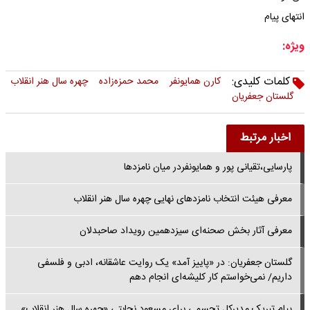
انتهای پیام
ویژه:
کلمات کلیدی:
کارن همایونفر
محمد حمزه‌زاده
چهره سال هنر انقلاب
گلستان جعفریان
اخبار مرتبط
پارسایی،تقیانی پور و همایونفردر میان نامزدها
معرفی هیئت انتخاب نامزدهای نهایی چهره سال هنر انقلاب
معرفی آثار بخش صحنه‌ای سیزدهمین رویداد صاحبدلان
گلستان جعفریان: در «پاییز آمد» یک روایت عاشقانه، ادبی و فلسفی
داریم/ نمی‌خواستم کار کلیشه‌ای انجام دهم
پیام تبریک مدیرکل تجسمی برای مسعود نجابتی «چهره سال هنر انقلاب»