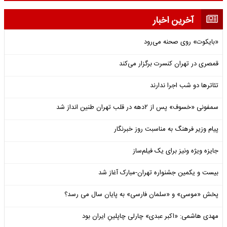
آخرین اخبار
«بایکوت» روی صحنه می‌رود
قمصری در تهران کنسرت برگزار می‌کند
تئاترها دو شب اجرا ندارند
سمفونی «خسوف» پس از ۲دهه در قلب تهران طنین انداز شد
پیام وزیر فرهنگ به مناسبت روز خبرنگار
جایزه ویژه ونیز برای یک فیلم‌ساز
بیست و یکمین جشنواره تهران-مبارک آغاز شد
پخش «موسی» و «سلمان فارسی» به پایان سال می رسد؟
مهدی هاشمی: «اکبر عبدی» چارلی چاپلینِ ایران بود