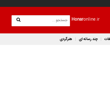
Honar
online.ir
غات
چند رسانه ای
هنرگردی